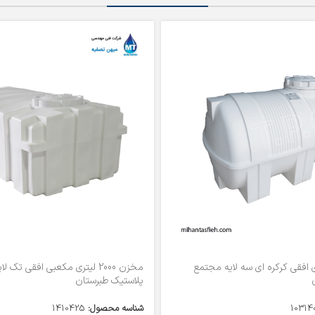
150 لیتری افقی کرکره ای سه لایه مجتمع
مخزن 2000 لیتری مکعبی افقی تک 
پلاستیک طبرستان
10314
شناسه محصول:
1410425