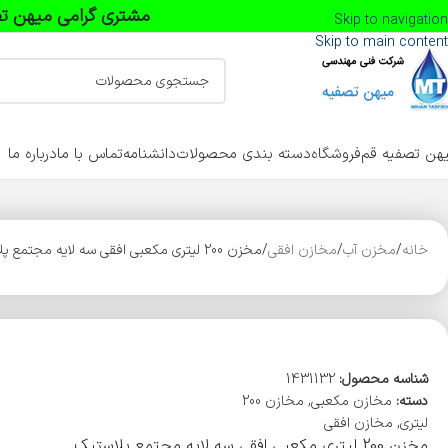
مشتری گرامی میهن تص
Skip to navigation
Skip to main content
هن تصفیه قم
فروشگاه
دسته بندی محصولات
دانشنامه
تماس با ما
درباره ما
خانه
مخزن آب
مخازن افقی
مخزن 200 لیتری مکعبی افقی سه لایه مجتمع پلاستیک طبرستان
شناسه محصول:
1431132
دسته:
مخازن مکعبی
,
مخازن 200
لیتری
,
مخازن افقی
مخزن 200 لیتری مکعبی افقی سه لایه مجتمع پلاستیک