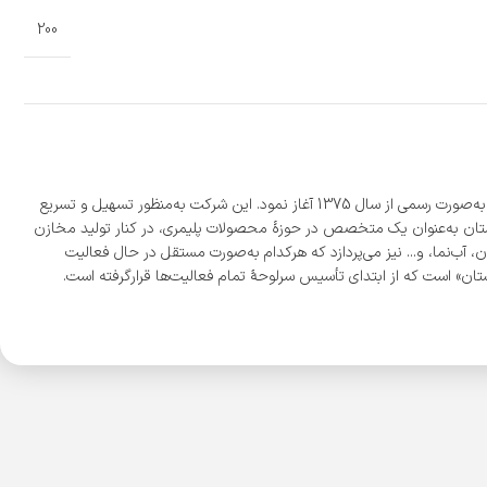
200
شرکت «مجتمع پلاستیک طبرستان» با بیش از 300 نمایندگی فعال، بزرگ‌ترین تولیدکننده مخازن پلی‌اتیلن به روش روتومولدینگ در ایران است که فعالیت خود را به‌صورت رسمی از سال 1375 آغاز نمود. این شرکت به‌منظور تسهیل و تسریع
ی دیگر در شهرهای شیراز و اصفهان نمود. شرکت طبرستان به‌عنوان یک متخصص در حوزۀ محصولات پلیمری، در کنار تولید مخازن
 آب‌نما، و... نیز می‌پردازد که هرکدام به‌صورت مستقل در حال فعالیت
ن» است که از ابتدای تأسیس سرلوحۀ تمام فعالیت‌ها قرارگرفته است.