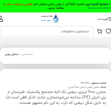
مشتری گرامی میهن تصفیه:
لطفاً قبل از نهایی سازی سفارش خود
قوانین و مقررات سایت
را
Skip to navigation
مطالعه نمایید.
Skip to main content
فهرست
خانه
مخزن آب
مخازن بیضی
شناسه محصول:
3310420
دسته:
مخازن بیضی
,
مخازن 2000 لیتری
مخزن 2000 لیتری بیضی تک لایه مجتمع پلاستیک طبرستان از
پلی اتیلن (PE) ساخته می‌شودمخازن مانند تانکر افقی است اما
به دلیل شکل بیضی که دارد، به این نام مشهور هستند.