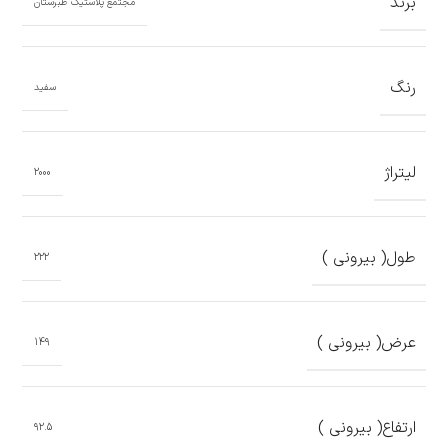
برند
مجتمع پلاستیک طبرستان
رنگ
سفید
لیتراژ
2000
طول( بیرونی )
222
عرض( بیرونی )
149
ارتفاع( بیرونی )
92.5