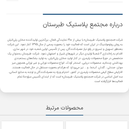
درباره مجتمع پلاستیک طبرستان
شرکت «مجتمع پلاستیک طبرستان» با بیش از 300 نمایندگی فعال، بزرگ‌ترین تولیدکننده مخازن پلی‌اتیلن
به روش روتومولدینگ در ایران است که فعالیت خود را به‌صورت رسمی از سال 1375 آغاز نمود. این شرکت
به‌منظور تسهیل و تسریع در رفع نیاز مصرف‌کنندگان، پس از تأسیس اولین شعبه خود در شهر ساری،
اقدام به راه‌اندازی 2 شعبۀ تولیدی دیگر در شهرهای شیراز و اصفهان نمود. شرکت طبرستان به‌عنوان یک
متخصص در حوزۀ محصولات پلیمری، در کنار تولید مخازن پلی‌اتیلن، به تولید بشکه‌های بسته‌بندی
بهداشتی چندلایه، محصولات دریایی، استخر کودک، انواع محصولات نورانی و غیر نورانی همچون میز
سوارز، صندلی ، گلدان، آب‌نما، و... نیز می‌پردازد که هرکدام به‌صورت مستقل در حال فعالیت هستند.
افزایش سطح کیفی محصولات پلیمری در کشور، احترام ویژه به مصرف‌کنندگان و توجه به منابع انسانی،
سه اصل اساسی در شرکت «مجتمع پلاستیک طبرستان» است که از ابتدای تأسیس سرلوحۀ تمام
فعالیت‌ها قرارگرفته است.
محصولات مرتبط