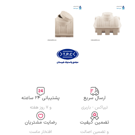
ارسال سریع
پشتیبانی ۲۴ ساعته
تیپاکس - باربری
و ۷ روز هفته
تضمین کیفیت
رضایت مشتریان
و تضمین اصالت
افتخار ماست