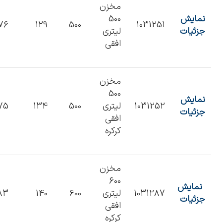
مخزن
نمایش
500
76
129
500
1031251
جزئیات
لیتری
افقی
مخزن
500
نمایش
1031252
لیتری
500
134
75
جزئیات
افقی
کرکره
مخزن
600
نمایش
1031287
لیتری
600
140
83
جزئیات
افقی
کرکره‌