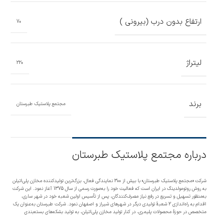
ارتفاع بدون درب (بیرونی )
70
لیتراژ
220
برند
مجتمع پلاستیک طبرستان
درباره مجتمع پلاستیک طبرستان
شرکت «مجتمع پلاستیک طبرستان» با بیش از 300 نمایندگی فعال، بزرگ‌ترین تولیدکننده مخازن پلی‌اتیلن
به روش روتومولدینگ در ایران است که فعالیت خود را به‌صورت رسمی از سال 1375 آغاز نمود. این شرکت
به‌منظور تسهیل و تسریع در رفع نیاز مصرف‌کنندگان، پس از تأسیس اولین شعبه خود در شهر ساری،
اقدام به راه‌اندازی 2 شعبۀ تولیدی دیگر در شهرهای شیراز و اصفهان نمود. شرکت طبرستان به‌عنوان یک
متخصص در حوزۀ محصولات پلیمری، در کنار تولید مخازن پلی‌اتیلن، به تولید بشکه‌های بسته‌بندی