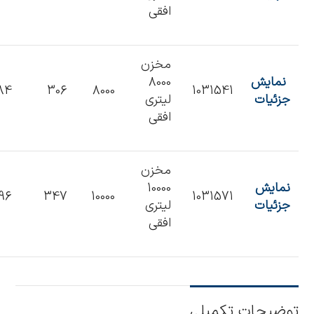
افقی
مخزن
نمایش
8000
84
306
8000
1031541
جزئیات
لیتری
افقی
مخزن
نمایش
10000
196
347
10000
1031571
جزئیات
لیتری
افقی
توضیحات تکمیلی