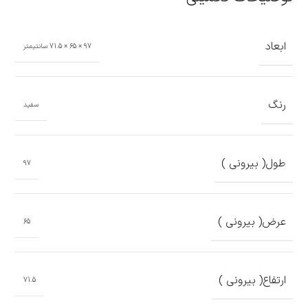
ابعاد
97 × 65 × 71.5 سانتیمتر
رنگ
سفید
طول( بیرونی )
97
عرض( بیرونی )
65
ارتفاع( بیرونی )
71.5