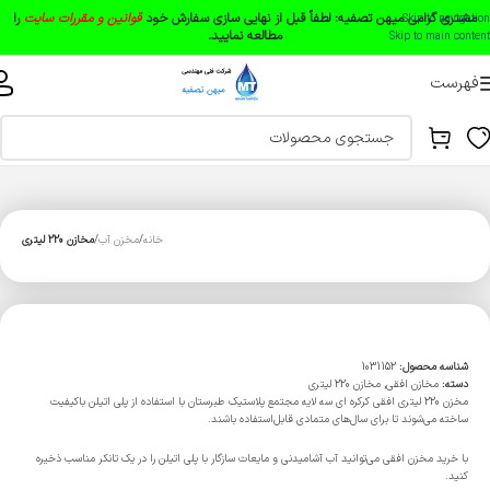
مشتری گرامی میهن تصفیه:
لطفاً قبل از نهایی سازی سفارش خود
قوانین و مقررات سایت
را
Skip to navigation
مطالعه نمایید.
Skip to main content
فهرست
خانه
مخزن آب
مخازن 220 لیتری
شناسه محصول:
1031152
دسته:
مخازن افقی
,
مخازن 220 لیتری
مخزن 220 لیتری افقی کرکره ای سه لایه مجتمع پلاستیک طبرستان با استفاده از پلی اتیلن باکیفیت
ساخته می‌شوند تا برای سال‌های متمادی قابل‌استفاده باشند.
با خرید مخزن افقی می‌توانید آب آشامیدنی و مایعات سازگار با پلی اتیلن را در یک تانکر مناسب ذخیره
کنید.