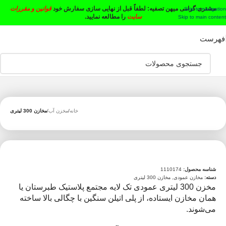
مشتری گرامی میهن تصفیه:
لطفاً قبل از نهایی سازی سفارش خود
قوانین و مقررات
Skip to navigation
سایت
را مطالعه نمایید.
Skip to main content
فهرست
خانه
مخزن آب
مخازن 300 لیتری
شناسه محصول:
1110174
دسته:
مخازن عمودی
,
مخازن 300 لیتری
مخزن 300 لیتری عمودی تک لایه مجتمع پلاستیک طبرستان یا
همان مخازن ایستاده، از پلی اتیلن سنگین با چگالی بالا ساخته
می‌شوند.