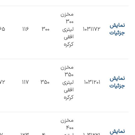
مخزن
300
نمایش
1031172
لیتری
300
116
65
جزئیات
افقی
کرکره
مخزن
350
نمایش
1031201
لیتری
350
117
72
جزئیات
افقی
کرکره
مخزن
400
نمایش