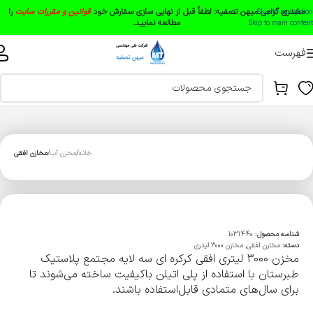
مشتری گرامی میهن تصفیه:
لطفاً قبل از نهایی سازی سفارش خود
قوانین و مقررات سایت
را
Skip to navigation
مطالعه نمایید.
Skip to main content
فهرست
خانه
مخزن آب
مخازن افقی
شناسه محصول:
1031440
دسته:
مخازن افقی
,
مخازن 3000 لیتری
مخزن 3000 لیتری افقی کرکره ای سه لایه مجتمع پلاستیک
طبرستان با استفاده از پلی اتیلن باکیفیت ساخته می‌شوند تا
برای سال‌های متمادی قابل‌استفاده باشند.