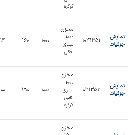
کرکره
مخزن
نمایش
1000
94
160
1000
1031351
جزئیات
لیتری
افقی
مخزن
1000
نمایش
1031352
لیتری
1000
150
100
جزئیات
افقی
کرکره
مخزن