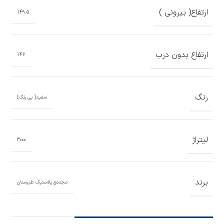
ارتفاع( بیرونی )
149.5
ارتفاع بدون درب
146
رنگ
سفید( بی رنگ)
لیتراژ
3000
برند
مجتمع پلاستیک طبرستان