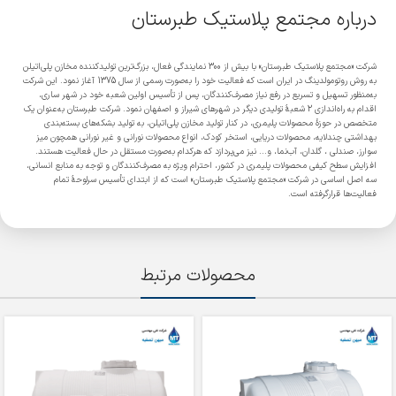
درباره مجتمع پلاستیک طبرستان
شرکت «مجتمع پلاستیک طبرستان» با بیش از 300 نمایندگی فعال، بزرگ‌ترین تولیدکننده مخازن پلی‌اتیلن
به روش روتومولدینگ در ایران است که فعالیت خود را به‌صورت رسمی از سال 1375 آغاز نمود. این شرکت
به‌منظور تسهیل و تسریع در رفع نیاز مصرف‌کنندگان، پس از تأسیس اولین شعبه خود در شهر ساری،
اقدام به راه‌اندازی 2 شعبۀ تولیدی دیگر در شهرهای شیراز و اصفهان نمود. شرکت طبرستان به‌عنوان یک
متخصص در حوزۀ محصولات پلیمری، در کنار تولید مخازن پلی‌اتیلن، به تولید بشکه‌های بسته‌بندی
بهداشتی چندلایه، محصولات دریایی، استخر کودک، انواع محصولات نورانی و غیر نورانی همچون میز
سوارز، صندلی ، گلدان، آب‌نما، و... نیز می‌پردازد که هرکدام به‌صورت مستقل در حال فعالیت هستند.
افزایش سطح کیفی محصولات پلیمری در کشور، احترام ویژه به مصرف‌کنندگان و توجه به منابع انسانی،
سه اصل اساسی در شرکت «مجتمع پلاستیک طبرستان» است که از ابتدای تأسیس سرلوحۀ تمام
فعالیت‌ها قرارگرفته است.
محصولات مرتبط