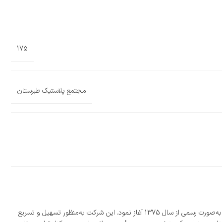
175
مجتمع پلاستیک طبرستان
شرکت «مجتمع پلاستیک طبرستان» با بیش از 300 نمایندگی فعال، بزرگ‌ترین تولیدکننده مخازن پلی‌اتیلن به روش روتومولدینگ در ایران است که فعالیت خود را به‌صورت رسمی از سال 1375 آغاز نمود. این شرکت به‌منظور تسهیل و تسریع