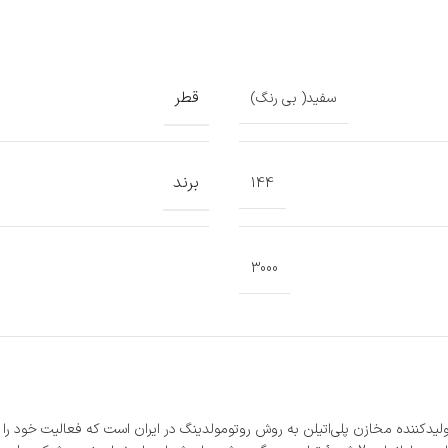
قطر
سفید( بی رنگ)
برند
144
3000