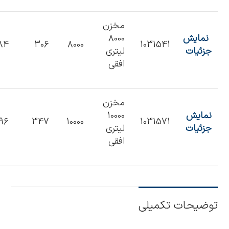
مخزن
نمایش
8000
84
306
8000
1031541
جزئیات
لیتری
افقی
مخزن
نمایش
10000
196
347
10000
1031571
جزئیات
لیتری
افقی
توضیحات تکمیلی