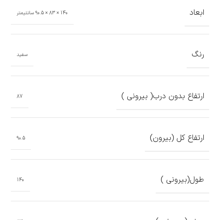
ابعاد
140 × 83 × 90.5 سانتیمتر
رنگ
سفید
ارتفاع بدون درب( بیرونی )
87
ارتفاع کل (بیرون)
90.5
طول(بیرونی )
140