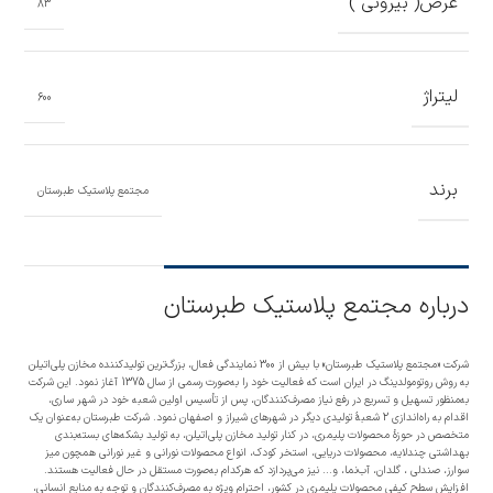
عرض( بیرونی )
83
لیتراژ
600
برند
مجتمع پلاستیک طبرستان
درباره مجتمع پلاستیک طبرستان
شرکت «مجتمع پلاستیک طبرستان» با بیش از 300 نمایندگی فعال، بزرگ‌ترین تولیدکننده مخازن پلی‌اتیلن
به روش روتومولدینگ در ایران است که فعالیت خود را به‌صورت رسمی از سال 1375 آغاز نمود. این شرکت
به‌منظور تسهیل و تسریع در رفع نیاز مصرف‌کنندگان، پس از تأسیس اولین شعبه خود در شهر ساری،
اقدام به راه‌اندازی 2 شعبۀ تولیدی دیگر در شهرهای شیراز و اصفهان نمود. شرکت طبرستان به‌عنوان یک
متخصص در حوزۀ محصولات پلیمری، در کنار تولید مخازن پلی‌اتیلن، به تولید بشکه‌های بسته‌بندی
بهداشتی چندلایه، محصولات دریایی، استخر کودک، انواع محصولات نورانی و غیر نورانی همچون میز
سوارز، صندلی ، گلدان، آب‌نما، و... نیز می‌پردازد که هرکدام به‌صورت مستقل در حال فعالیت هستند.
افزایش سطح کیفی محصولات پلیمری در کشور، احترام ویژه به مصرف‌کنندگان و توجه به منابع انسانی،