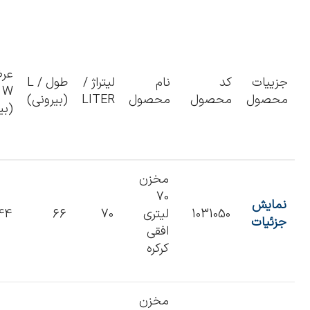
عر
جزییات
کد
نام
لیتراژ /
طول / L
W
محصول
محصول
محصول
LITER
(بیرونی)
(بی
مخزن
70
نمایش
1031050
لیتری
70
66
44
جزئیات
افقی
کرکره
مخزن