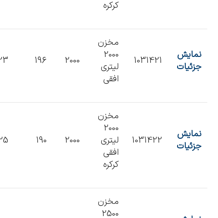
کرکره
مخزن
نمایش
2000
23
196
2000
1031421
جزئیات
لیتری
افقی
مخزن
2000
نمایش
1031422
لیتری
2000
190
25
جزئیات
افقی
کرکره
مخزن
2500