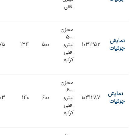
افقی
مخزن
500
نمایش
1031252
لیتری
500
134
75
جزئیات
افقی
کرکره
مخزن
600
نمایش
1031287
لیتری
600
140
83
جزئیات
افقی
کرکره‌