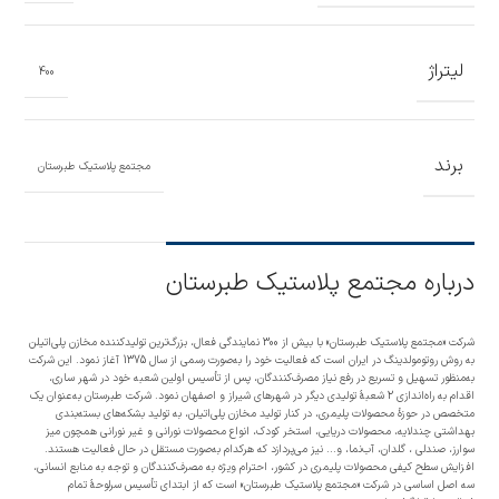
لیتراژ
400
برند
مجتمع پلاستیک طبرستان
درباره مجتمع پلاستیک طبرستان
شرکت «مجتمع پلاستیک طبرستان» با بیش از 300 نمایندگی فعال، بزرگ‌ترین تولیدکننده مخازن پلی‌اتیلن
به روش روتومولدینگ در ایران است که فعالیت خود را به‌صورت رسمی از سال 1375 آغاز نمود. این شرکت
به‌منظور تسهیل و تسریع در رفع نیاز مصرف‌کنندگان، پس از تأسیس اولین شعبه خود در شهر ساری،
اقدام به راه‌اندازی 2 شعبۀ تولیدی دیگر در شهرهای شیراز و اصفهان نمود. شرکت طبرستان به‌عنوان یک
متخصص در حوزۀ محصولات پلیمری، در کنار تولید مخازن پلی‌اتیلن، به تولید بشکه‌های بسته‌بندی
بهداشتی چندلایه، محصولات دریایی، استخر کودک، انواع محصولات نورانی و غیر نورانی همچون میز
سوارز، صندلی ، گلدان، آب‌نما، و... نیز می‌پردازد که هرکدام به‌صورت مستقل در حال فعالیت هستند.
افزایش سطح کیفی محصولات پلیمری در کشور، احترام ویژه به مصرف‌کنندگان و توجه به منابع انسانی،
سه اصل اساسی در شرکت «مجتمع پلاستیک طبرستان» است که از ابتدای تأسیس سرلوحۀ تمام