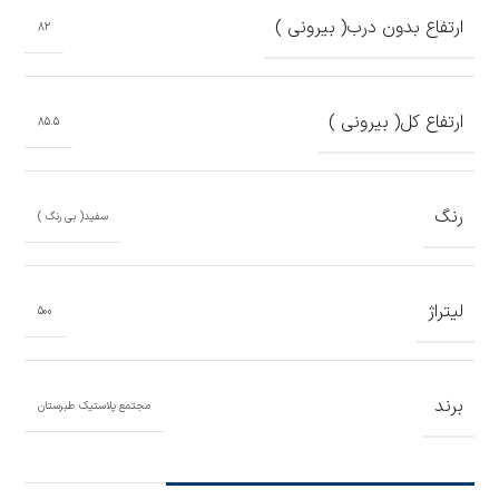
ارتفاع بدون درب( بیرونی )
82
ارتفاع کل( بیرونی )
85.5
رنگ
سفید( بی رنگ )
لیتراژ
500
برند
مجتمع پلاستیک طبرستان