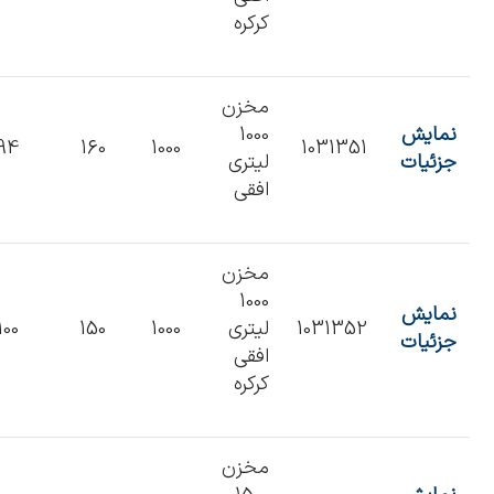
کرکره
مخزن
نمایش
1000
94
160
1000
1031351
جزئیات
لیتری
افقی
مخزن
1000
نمایش
1031352
لیتری
1000
150
100
جزئیات
افقی
کرکره
مخزن