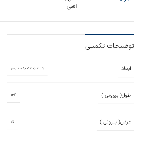
افقی
توضیحات تکمیلی
ابعاد
129 × 76 × 87.5 سانتیمتر
طول( بیرونی )
134
عرض( بیرونی )
75