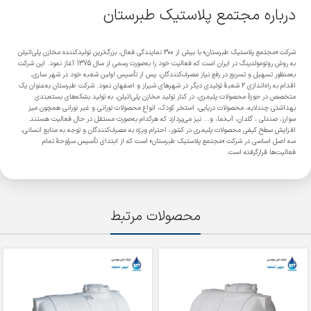
درباره مجتمع پلاستیک طبرستان
شرکت «مجتمع پلاستیک طبرستان» با بیش از 300 نمایندگی فعال، بزرگ‌ترین تولیدکننده مخازن پلی‌اتیلن
به روش روتومولدینگ در ایران است که فعالیت خود را به‌صورت رسمی از سال 1375 آغاز نمود. این شرکت
به‌منظور تسهیل و تسریع در رفع نیاز مصرف‌کنندگان، پس از تأسیس اولین شعبه خود در شهر ساری،
اقدام به راه‌اندازی 2 شعبۀ تولیدی دیگر در شهرهای شیراز و اصفهان نمود. شرکت طبرستان به‌عنوان یک
متخصص در حوزۀ محصولات پلیمری، در کنار تولید مخازن پلی‌اتیلن، به تولید بشکه‌های بسته‌بندی
بهداشتی چندلایه، محصولات دریایی، استخر کودک، انواع محصولات نورانی و غیر نورانی همچون میز
سوارز، صندلی ، گلدان، آب‌نما، و... نیز می‌پردازد که هرکدام به‌صورت مستقل در حال فعالیت هستند.
افزایش سطح کیفی محصولات پلیمری در کشور، احترام ویژه به مصرف‌کنندگان و توجه به منابع انسانی،
سه اصل اساسی در شرکت «مجتمع پلاستیک طبرستان» است که از ابتدای تأسیس سرلوحۀ تمام
فعالیت‌ها قرارگرفته است.
محصولات مرتبط