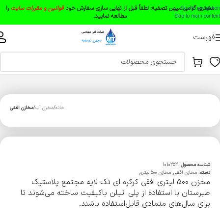
مشتری گرامی میهن تصفیه:
لطفاً قبل از نهایی سازی سفارش خود
قوانین و مقررات سایت
را
Skip to navigation
مطالعه نمایید.
Skip to main content
فهرست
خانه
مخزن آب
مخازن افقی
شناسه محصول:
1010252
دسته:
مخازن افقی
,
مخازن 500 لیتری
مخزن 500 لیتری افقی کرکره ای تک لایه مجتمع پلاستیک
طبرستان با استفاده از پلی اتیلن باکیفیت ساخته می‌شوند تا
برای سال‌های متمادی قابل‌استفاده باشند.