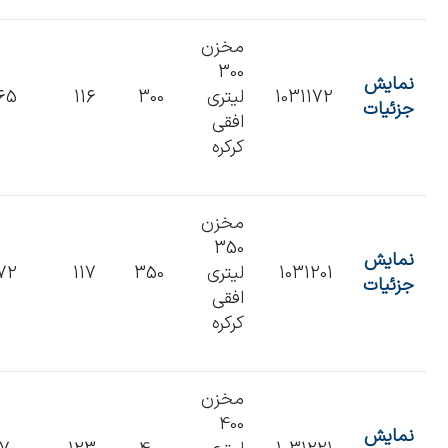
مخزن
300
نمایش
1031172
لیتری
300
116
65
جزئیات
افقی
کرکره
مخزن
350
نمایش
1031201
لیتری
350
117
72
جزئیات
افقی
کرکره
مخزن
400
نمایش