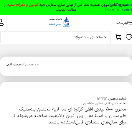
مشتری گرامی میهن تصفیه:
لطفاً قبل از نهایی سازی سفارش خود
قوانین و مقررات سایت
را
Skip to navigation
مطالعه نمایید.
Skip to main content
فهرست
خانه
مخزن آب
مخازن افقی
شناسه محصول:
1031252
دسته:
مخازن افقی
,
مخازن 500 لیتری
مخزن 500 لیتری افقی کرکره ای سه لایه مجتمع پلاستیک
طبرستان با استفاده از پلی اتیلن باکیفیت ساخته می‌شوند تا
برای سال‌های متمادی قابل‌استفاده باشند.