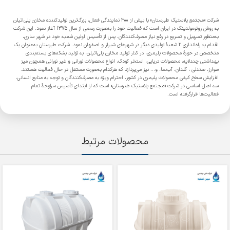
شرکت «مجتمع پلاستیک طبرستان» با بیش از 300 نمایندگی فعال، بزرگ‌ترین تولیدکننده مخازن پلی‌اتیلن
به روش روتومولدینگ در ایران است که فعالیت خود را به‌صورت رسمی از سال 1375 آغاز نمود. این شرکت
به‌منظور تسهیل و تسریع در رفع نیاز مصرف‌کنندگان، پس از تأسیس اولین شعبه خود در شهر ساری،
اقدام به راه‌اندازی 2 شعبۀ تولیدی دیگر در شهرهای شیراز و اصفهان نمود. شرکت طبرستان به‌عنوان یک
متخصص در حوزۀ محصولات پلیمری، در کنار تولید مخازن پلی‌اتیلن، به تولید بشکه‌های بسته‌بندی
بهداشتی چندلایه، محصولات دریایی، استخر کودک، انواع محصولات نورانی و غیر نورانی همچون میز
سوارز، صندلی ، گلدان، آب‌نما، و... نیز می‌پردازد که هرکدام به‌صورت مستقل در حال فعالیت هستند.
افزایش سطح کیفی محصولات پلیمری در کشور، احترام ویژه به مصرف‌کنندگان و توجه به منابع انسانی،
سه اصل اساسی در شرکت «مجتمع پلاستیک طبرستان» است که از ابتدای تأسیس سرلوحۀ تمام
فعالیت‌ها قرارگرفته است.
محصولات مرتبط