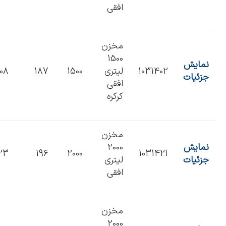
افقی
مخزن
1500
نمایش
1031402
لیتری
1500
187
108
جزئیات
افقی
کرکره
مخزن
نمایش
2000
23
196
2000
1031421
جزئیات
لیتری
افقی
مخزن
2000