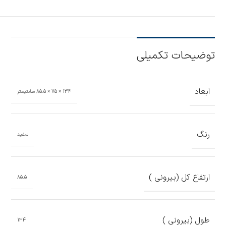
توضیحات تکمیلی
ابعاد
134 × 75 × 85.5 سانتیمتر
رنگ
سفید
ارتفاع کل (بیرونی )
85.5
طول (بیرونی )
134