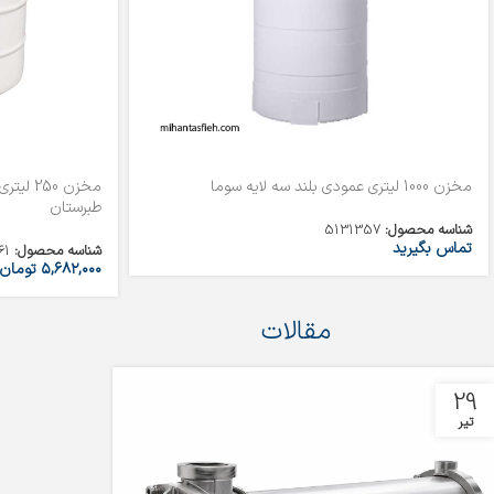
مخزن 1000 لیتری عمودی بلند سه لایه سوما
مخزن 50
طبرستان
شناسه محصول:
5131357
تماس بگیرید
شناسه محصول:
61
۵,۶۸۲,۰۰۰
تومان
مقالات
29
تیر