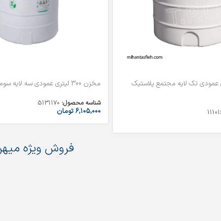
2 لیتری عمودی تک لایه مجتمع پلاستیک
مخزن 300 لیتری عمودی سه لایه سوما
شناسه محصول:
5131170
۶,۱۰۵,۰۰۰
تومان
11101
فروش ویژه میهن