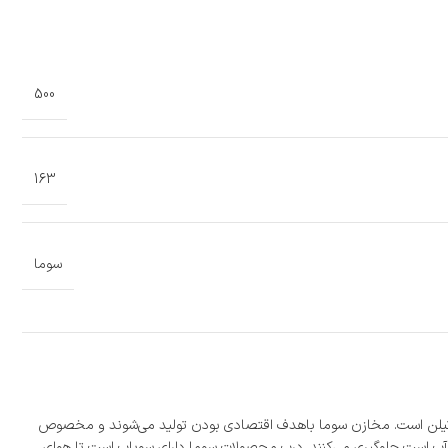
500
163
سوما
‌اتیلن است. مخازن سوما باهدف اقتصادی بودن تولید می‌شوند و مخصوص
 آب است جلوگیری می‌کنند. درب محصولات سوما دارای سوپاپ است تا هوای