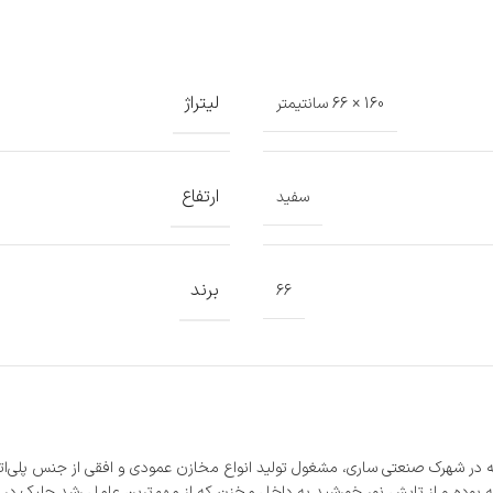
لیتراژ
160 × 66 سانتیمتر
ارتفاع
سفید
برند
66
ه در شهرک صنعتی ساری، مشغول تولید انواع مخازن عمودی و افقی از جنس پلی
ه بوده و از تابش نور خورشید به داخل مخزن که از مهم‌ترین عامل رشد جلبک در