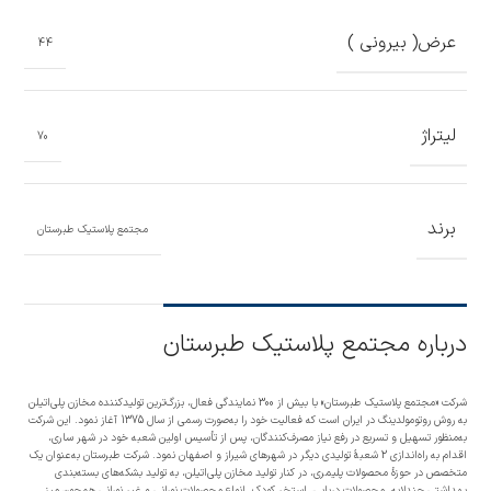
عرض( بیرونی )
44
لیتراژ
70
برند
مجتمع پلاستیک طبرستان
درباره مجتمع پلاستیک طبرستان
شرکت «مجتمع پلاستیک طبرستان» با بیش از 300 نمایندگی فعال، بزرگ‌ترین تولیدکننده مخازن پلی‌اتیلن
به روش روتومولدینگ در ایران است که فعالیت خود را به‌صورت رسمی از سال 1375 آغاز نمود. این شرکت
به‌منظور تسهیل و تسریع در رفع نیاز مصرف‌کنندگان، پس از تأسیس اولین شعبه خود در شهر ساری،
اقدام به راه‌اندازی 2 شعبۀ تولیدی دیگر در شهرهای شیراز و اصفهان نمود. شرکت طبرستان به‌عنوان یک
متخصص در حوزۀ محصولات پلیمری، در کنار تولید مخازن پلی‌اتیلن، به تولید بشکه‌های بسته‌بندی
بهداشتی چندلایه، محصولات دریایی، استخر کودک، انواع محصولات نورانی و غیر نورانی همچون میز