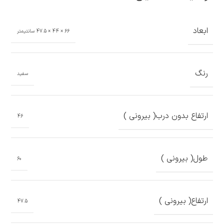
ابعاد
66 × 44 × 47.5 سانتیمتر
رنگ
سفید
ارتفاع بدون درب( بیرونی )
46
طول( بیرونی )
60
ارتفاع( بیرونی )
47.5