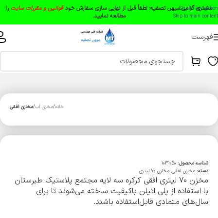
مشتری گرامی میهن تصفیه:
لطفاً قبل از نهایی سازی سفارش خود
قوانین و مقررات سایت
را
Skip to navigation
مطالعه نمایید.
Skip to main content
فهرست
خانه
مخزن آب
مخازن افقی
شناسه محصول:
1031050
دسته:
مخازن افقی
,
مخازن 70 لیتری
مخزن 70 لیتری افقی کرکره سه لایه مجتمع پلاستیک طبرستان
با استفاده از پلی اتیلن باکیفیت ساخته می‌شوند تا برای
سال‌های متمادی قابل‌استفاده باشند.