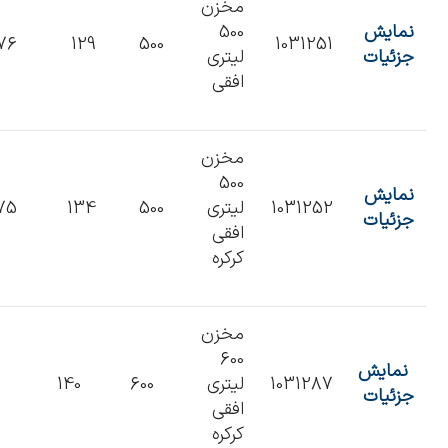
مخزن
نمایش
500
76
129
500
1031251
جزئیات
لیتری
افقی
مخزن
500
نمایش
1031252
لیتری
500
134
75
جزئیات
افقی
کرکره
مخزن
600
نمایش
1031287
لیتری
600
140
3
جزئیات
افقی
کرکره‌