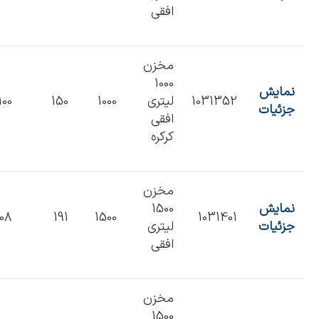
افقی
مخزن
1000
نمایش
1031352
لیتری
1000
150
100
جزئیات
افقی
کرکره
مخزن
نمایش
1500
108
191
1500
1031401
جزئیات
لیتری
افقی
مخزن
1500