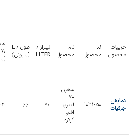
عر
جزییات
کد
نام
لیتراژ /
طول / L
W
محصول
محصول
محصول
LITER
(بیرونی)
(بی
مخزن
70
نمایش
1031050
لیتری
70
66
44
جزئیات
افقی
کرکره