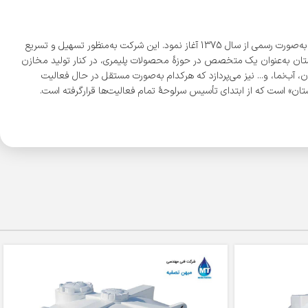
شرکت «مجتمع پلاستیک طبرستان» با بیش از 300 نمایندگی فعال، بزرگ‌ترین تولیدکننده مخازن پلی‌اتیلن به روش روتومولدینگ در ایران است که فعالیت خود را به‌صورت رسمی از سال 1375 آغاز نمود. این شرکت به‌منظور تسهیل و تسریع
ی دیگر در شهرهای شیراز و اصفهان نمود. شرکت طبرستان به‌عنوان یک متخصص در حوزۀ محصولات پلیمری، در کنار تولید مخازن
 آب‌نما، و... نیز می‌پردازد که هرکدام به‌صورت مستقل در حال فعالیت
ن» است که از ابتدای تأسیس سرلوحۀ تمام فعالیت‌ها قرارگرفته است.