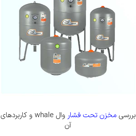
بررسی
مخزن تحت فشار
وال whale و کاربردهای
آن