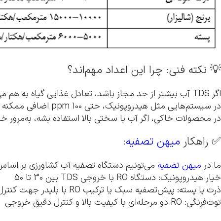
💡 نکته فنی: چرا این اعداد مهم‌اند؟
اگر TDS آب بیشتر از حد مجاز باشد، تعادل غذایی گیاه به هم می‌خورد و کودها بی‌اثر می‌شوند.
در سیستم‌هایی مثل هیدروپونیک، حتی 100 ppm اضافی ممکنه باعث سوختگی ریشه و کاهش عملکرد بشه.
در محصولات خاکی، اگر آب با سختی بالا استفاده بشه، به‌مرور 
✅ راهکار
میهن تصفیه
:
ما در
میهن تصفیه
می‌تونیم دستگاه تصفیه آب کشاورزی بر اساس
خیار هیدروپونیک: دستگاه RO با خروجی TDS بین 30 تا 50
ذرت یا پسته: پیش‌تصفیه سبک یا ترکیب RO با بلیدر جهت کنترل هزینه
توت‌فرنگی: RO دو مرحله‌ای با کیفیت بالا و کنترل دقیق خروجی