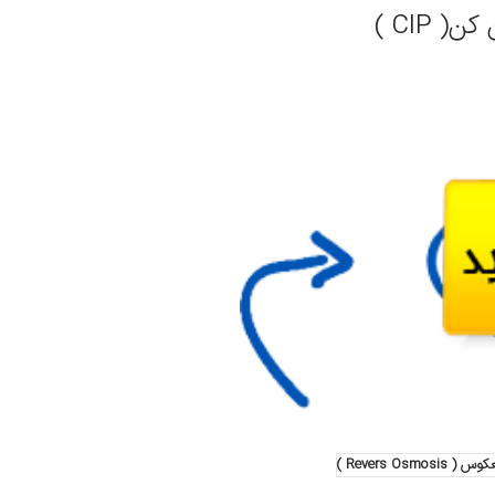
CIP )
Revers Os )