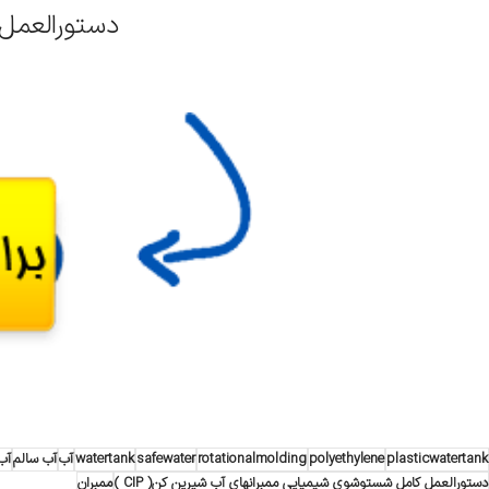
دستورالعمل 
plasticwatertank
polyethylene
rotationalmolding
safewater
watertank
آب
آب سالم
آب
دستورالعمل کامل شستوشوی شیمیایی ممبرانهای آب شیرین کن( CIP )
ممبران