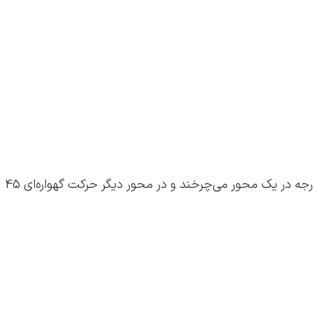
ساده‌ترین روش شکل‌دهی قطعات در فرآیند دورانی است. در ماشین‌های راک‌اندرول، قالب‌ها حول زاویۀ 360 درجه در یک محور می‌چرخند و در محور دیگر حرکت گهواره‌ای 45