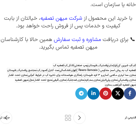
خانه یا سازمان است.
با خرید این محصول از
شرکت میهن تصفیه
، خیالتان از بابت
کیفیت و خدمات پس از فروش راحت خواهد بود.
📞 برای دریافت
مشاوره و ثبت سفارش
همین حالا با کارشناسان
میهن تصفیه تماس بگیرید.
آب
آب شیرین کن
اپارتمان
پلاستیک_طبرستان
پمپ صنعتی
تانکر_آب
تصفیه آب
تصفیه آب به روش اسمز معکوس ( Revers Osmosis )
تهران
خشکسالی
ست کنترل
کمبود_آب
مجتمع_پلاستیک_طبرستان
مخزن ۱۰۰۰ لیتری مکعبی آسان‌رو ۳ لایه طبرستان؛ راهکاری هوشمندانه برای ذخیره آب در شرایط کم‌آبی
مخزن تحت فشار
مخزن_پلاستیکی
مخزن_پلی‌اتیلن
مخزن_سه_لایه
مخزن_ضدجلبک
مخزن_قیفی
منبع تحت فشار
منزل
میهن تصفیه
میهن تصفیه قم
نصب_مخزن
قدیمی تر
جدید تر