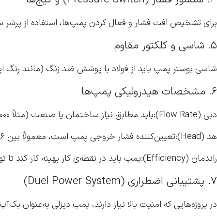
برای تشخیص افت فشار و فعال کردن پمپ‌ها، استفاده از پرش
۵. شاسی و کلکتور مقاوم
شاسی بوستر پمپ باید از فولاد با پوشش ضد زنگ (مانند رنگ اپو
۶. مشخصات هیدرولیکی پمپ‌ها
دبی (Flow Rate):باید مطابق نیاز ساختمان یا صنعت (مثلاً 1000 لیتر بر دقیقه) انتخاب شود
هد (Head):تعیین‌کننده فشار خروجی پمپ است، معمولاً بین 6 تا 12 بار برای سیستم‌های آتش‌نشانی
راندمان (Efficiency):پمپ باید در نقطه‌ی کار بهینه کار کند تا توان مصرفی و استهلاک به حداقل برسد
۷. پشتیبانی اضطراری (Duel Power System)
در پروژه‌هایی که امنیت بالا نیاز دارند، پمپ دیزلی به‌عنوان ب