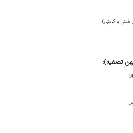
 شنی و کربنی)
یهن تصفیه):
ا
وب