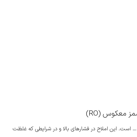
ز معکوس (RO)
، سولفات، کربنات و … است. این املاح در فشارهای بالا و در شرایطی که غلظت