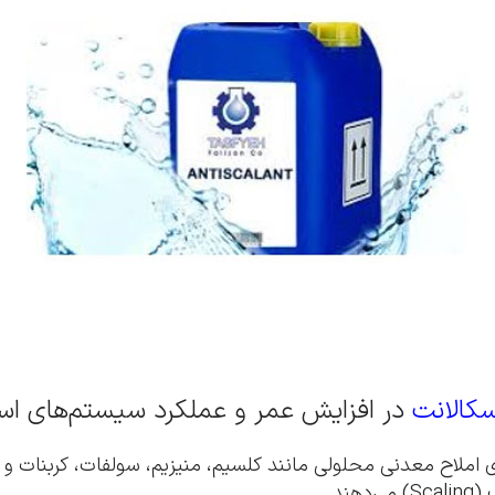
سکالانت
در افزایش عمر و عملکرد سیستم‌های اسم
کوس، آب ورودی (Feed Water) معمولاً حاوی املاح معدنی محلولی مانند کلسیم، منیزیم