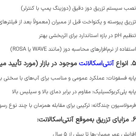
نصب سیستم تزریق دوز دقیق (دوزینگ پمپ با کنترلر)
تزریق پیوسته و یکنواخت قبل از ممبران (معمولاً بعد از فیلترهای
تنظیم pH در بازه استاندارد برای اثربخشی بهتر
استفاده از نرم‌افزارهای محاسبه دوز (مانند WAVE یا ROSA)
۵. انواع
آنتی‌اسکالانت
موجود در بازار (مورد تأیید م
پایه فسفونات: عملکرد عمومی و مناسب برای آب‌های با سختی بال
پایه پلی‌کربوکسیلیک: مقاوم در برابر دمای بالا و سیلیس بالا
فرمولاسیون چندگانه: ترکیبی برای مقابله همزمان با چند نوع رس
۶. مزایای تزریق به‌موقع آنتی‌اسکالانت:
افزایش عمر ممبران‌ها تا بیش از ۵ سال