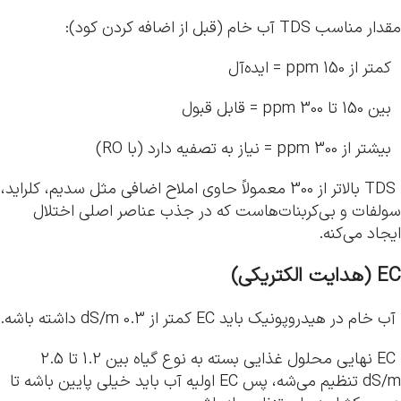
مقدار مناسب TDS آب خام (قبل از اضافه کردن کود):
کمتر از 150 ppm = ایده‌آل
بین 150 تا 300 ppm = قابل قبول
بیشتر از 300 ppm = نیاز به تصفیه دارد (با RO)
TDS بالاتر از 300 معمولاً حاوی املاح اضافی مثل سدیم، کلراید،
سولفات و بی‌کربنات‌هاست که در جذب عناصر اصلی اختلال
ایجاد می‌کنه.
EC
(هدایت الکتریکی)
آب خام در هیدروپونیک باید EC کمتر از 0.3 dS/m داشته باشه.
EC نهایی محلول غذایی بسته به نوع گیاه بین 1.2 تا 2.5
dS/m تنظیم می‌شه، پس EC اولیه آب باید خیلی پایین باشه تا