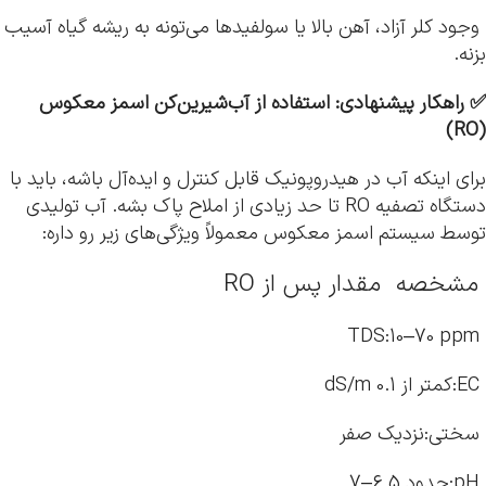
وجود کلر آزاد، آهن بالا یا سولفیدها می‌تونه به ریشه گیاه آسیب
بزنه.
✅
راهکار پیشنهادی: استفاده از آب‌شیرین‌کن اسمز معکوس
)
RO
(
برای اینکه آب در هیدروپونیک قابل کنترل و ایده‌آل باشه، باید با
دستگاه تصفیه RO تا حد زیادی از املاح پاک بشه. آب تولیدی
توسط سیستم اسمز معکوس معمولاً ویژگی‌های زیر رو داره:
مشخصه مقدار پس از RO
TDS:10–70 ppm
EC:کمتر از 0.1 dS/m
سختی:نزدیک صفر
pH:حدود 6.5–7