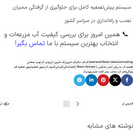
سیستم پیش‌تصفیه کامل برای جلوگیری از گرفتگی ممبران
نصب و راه‌اندازی در سراسر کشور
📞 همین امروز برای بررسی کیفیت آب مزرعه‌ات و
انتخاب بهترین سیستم با ما
تماس بگیر!
rotationalmolding
Water
watertank
آب
آب سالم
آب شیرین
آب شیرین کن
پمپ آب
پمپ صنعتی
تصفیه آب به روش اسمز معکوس ( Revers Osmosis )
خشکسالی
کم_آبی
کمبود_آب
میهن تصفیه
میهن تصفیه قم
ویژگی‌های آب مناسب برای کشت هیدروپونیک
قدیمی تر
جدید تر
نوشته های مشابه