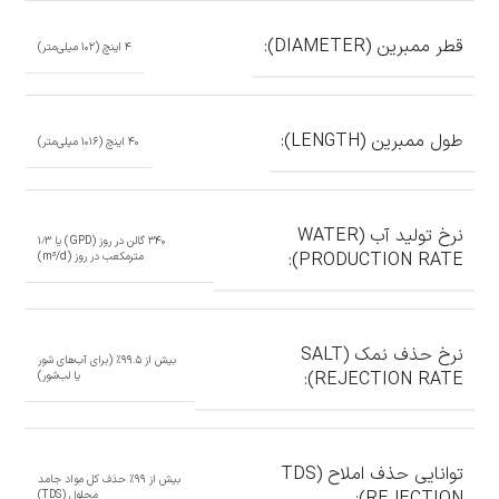
قطر ممبرین (DIAMETER):
۴ اینچ (۱۰۲ میلی‌متر)
طول ممبرین (LENGTH):
۴۰ اینچ (۱۰۱۶ میلی‌متر)
نرخ تولید آب (WATER
۳۴۰ گالن در روز (GPD) یا ۱٫۳
PRODUCTION RATE):
مترمکعب در روز (m³/d)
نرخ حذف نمک (SALT
بیش از ۹۹.۵٪ (برای آب‌های شور
REJECTION RATE):
یا لب‌شور)
توانایی حذف املاح (TDS
بیش از ۹۹٪ حذف کل مواد جامد
محلول (TDS)