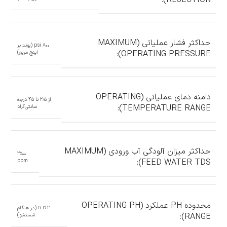
REJECTION):
حداکثر فشار عملیاتی (MAXIMUM
۸۰۰ psi (پوند بر
OPERATING PRESSURE):
اینچ مربع)
دامنه دمای عملیاتی (OPERATING
از ۲٫۵ تا ۴۵ درجه
TEMPERATURE RANGE):
سانتی‌گراد
حداکثر میزان آلودگی آب ورودی (MAXIMUM
۲۵۰۰
FEED WATER TDS):
ppm
محدوده PH عملکرد (OPERATING PH
۲ تا ۱۱ (در هنگام
RANGE):
شستشو)