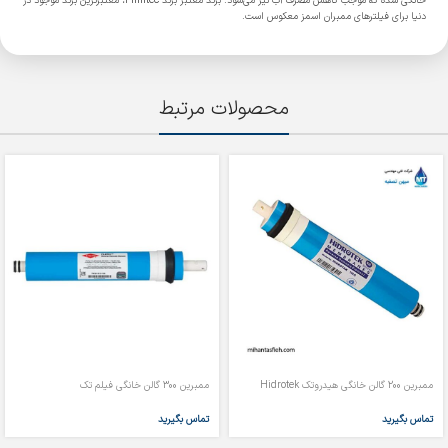
خانگی شده که موجب کاهش مصرف آب نیز می‌شود. برند معتبر برند Filmtec، معتبرترین برند موجود در
دنیا برای فیلترهای ممبران اسمز معکوس است.
محصولات مرتبط
ممبرین 200 گالن خانگی هیدروتک Hidrotek
ممبرین 300 گالن خانگی فیلم تک
تماس بگیرید
تماس بگیرید