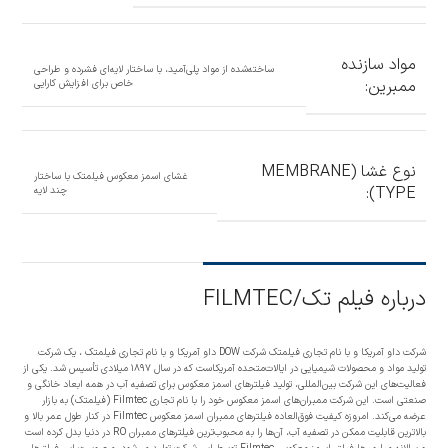
مواد سازنده
ساخته‌شده از مواد پلی‌آمید، با ساختار لایه‌ای فشرده و طراحی
ممبرین:
خاص برای افزایش کارایی
نوع غشا (MEMBRANE
غشای اسمز معکوس فیلمتک با ساختار
TYPE):
چند لایه
درباره فیلم تک/FILMTEC
شرکت داو آمریکا و با نام تجاری فیلمتک شرکت DOW داو آمریکا و با نام تجاری فیلمتک ، یک شرکت
تولید مواد و محصولات شیمیایی در ایالات‌متحده آمریکاست که در سال ۱۸۹۷ میلادی تأسیس شد. یکی از
فعالیت‌های این شرکت بین‌المللی، تولید فیلترهای اسمز معکوس برای تصفیه آب در همه ابعاد خانگی و
صنعتی است. این شرکت ممبران‌های اسمز معکوس خود را با نام تجاری Filmtec (فیلمتک) به بازار
عرضه می‌کند. امروزه کیفیت فوق‌العاده فیلترهای ممبران اسمز معکوس Filmtec در کنار طول عمر بالا و
بالاترین قابلیت ممکن در تصفیه آب، آن‌ها را به محبوب‌ترین فیلترهای ممبران RO در دنیا بدل کرده است