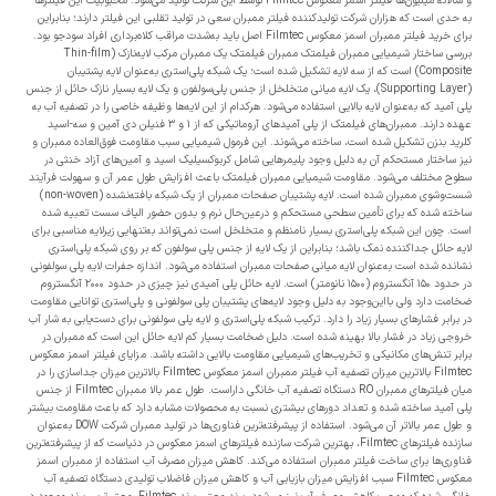
و سالانه میلیون‌ها فیلتر اسمز معکوس Filmtec توسط این شرکت تولید می‌شود. محبوبیت این فیلترها
به حدی است که هزاران شرکت تولیدکننده فیلتر ممبران سعی در تولید تقلبی این فیلتر دارند؛ بنابراین
برای خرید فیلتر ممبران اسمز معکوس Filmtec اصل باید به‌شدت مراقب کلاه‌برداری افراد سودجو بود.
بررسی ساختار شیمیایی ممبران فیلمتک ممبران فیلمتک یک ممبران مرکب لایه‌نازک (Thin-film
Composite) است که از سه لایه تشکیل شده است؛ یک شبکه پلی‌استری به‌عنوان لایه پشتیبان
(Supporting Layer)، یک لایه میانی متخلخل از جنس پلی‌سولفون و یک لایه بسیار نازک حائل از جنس
پلی آمید که به‌عنوان لایه بالایی استفاده می‌شود. هرکدام از این لایه‌ها وظیفه خاصی را در تصفیه آب به
عهده دارند. ممبران‌های فیلمتک از پلی آمیدهای آروماتیکی که از ۱ و ۳ فنیلن دی آمین و سه-اسید
کلرید بنزن تشکیل شده است، ساخته می‌شوند. این فرمول شیمیایی سبب مقاومت فوق‌العاده ممبران و
نیز ساختار مستحکم آن به دلیل وجود پلیمرهایی شامل کربوکسیلیک اسید و آمین‌های آزاد خنثی در
سطوح مختلف می‌شود. مقاومت شیمیایی ممبران فیلمتک باعث افزایش طول عمر آن و سهولت فرآیند
شست‌وشوی ممبران شده است. لایه پشتیبان صفحات ممبران از یک شبکه بافته‌نشده (non-woven)
ساخته شده که برای تأمین سطحی مستحکم و درعین‌حال نرم و بدون حضور الیاف سست تعبیه شده
است. چون این شبکه پلی‌استری بسیار نامنظم و متخلخل است نمی‌تواند به‌تنهایی زیرلایه مناسبی برای
لایه حائل جداکننده نمک باشد؛ بنابراین از یک لایه از جنس پلی سولفون که بر روی شبکه پلی‌استری
نشانده شده است به‌عنوان لایه میانی صفحات ممبران استفاده می‌شود. اندازه حفرات لایه پلی سولفونی
در حدود ۱۵۰ آنگستروم (۱۵۰۰ نانومتر) است. لایه حائل پلی آمیدی نیز چیزی در حدود ۲۰۰۰ آنگستروم
ضخامت دارد ولی بااین‌وجود به دلیل وجود لایه‌های پشتیبان پلی سولفونی و پلی‌استری توانایی مقاومت
در برابر فشارهای بسیار زیاد را دارد. ترکیب شبکه پلی‌استری و لایه پلی سولفونی برای دست‌یابی به شار آب
خروجی زیاد در فشار بالا بهینه شده است. دلیل ضخامت بسیار کم لایه حائل این است که ممبران در
برابر تنش‌های مکانیکی و تخریب‌های شیمیایی مقاومت بالایی داشته باشد. مزایای فیلتر اسمز معکوس
Filmtec بالاترین میزان تصفیه آب فیلتر ممبران اسمز معکوس Filmtec بالاترین میزان جداسازی را در
میان فیلترهای ممبران RO دستگاه تصفیه آب خانگی داراست. طول عمر بالا ممبران Filmtec از جنس
پلی آمید ساخته شده و تعداد دورهای بیشتری نسبت به محصولات مشابه دارد که باعث مقاومت بیشتر
و طول عمر بالاتر آن می‌شود. استفاده از پیشرفته‌ترین فناوری‌ها در تولید ممبران شرکت DOW به‌عنوان
سازنده فیلترهای Filmtec، بهترین شرکت سازنده فیلترهای اسمز معکوس در دنیاست که از پیشرفته‌ترین
فناوری‌ها برای ساخت فیلتر ممبران استفاده می‌کند. کاهش میزان مصرف آب استفاده از ممبران اسمز
معکوس Filmtec سبب افزایش میزان بازیابی آب و کاهش میزان فاضلاب تولیدی دستگاه تصفیه آب