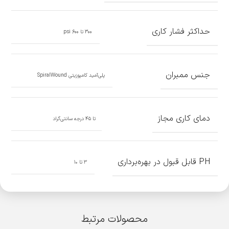
حداکثر فشار کاری
300 تا 600 psi
جنس ممبران
پلی‌آمید کامپوزیتی SpiralWound
دمای کاری مجاز
تا ۴۵ درجه سانتی‌گراد
PH قابل قبول در بهره‌برداری
۳ تا ۱۰
محصولات مرتبط