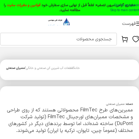
مشتری گرامی میهن تصفیه:
لطفاً قبل از نهایی سازی سفارش خود
قوانین و مقررات سایت
را
Skip to navigation
مطالعه نمایید.
Skip to main content
فهرست
خانه
قطعات آب شیرین کن صنعتی و خانگی
ممبران صنعتی
دسته:
ممبران صنعتی
ممبرین‌های طرح FilmTec محصولاتی هستند که از روی طراحی
و مشخصات ممبران‌های اورجینال FilmTec (تولید شرکت
DuPont) ساخته شده‌اند، اما توسط برندهای دیگر در کشورهای
مختلف (عموماً چین، تایوان، ترکیه یا ایران) تولید می‌شوند.