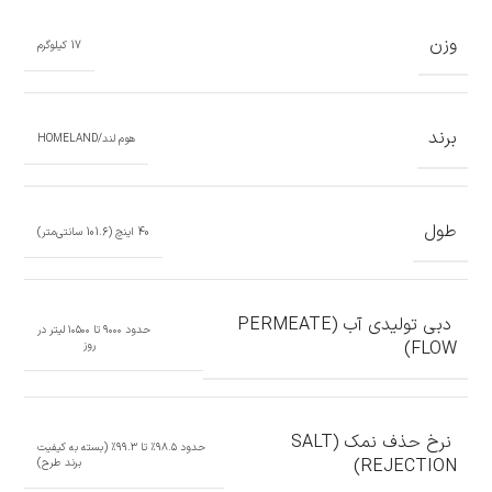
وزن
17 کیلوگرم
برند
هوم لند/HOMELAND
طول
40 اینچ (101.6 سانتی‌متر)
دبی تولیدی آب (PERMEATE
حدود ۹۰۰۰ تا ۱۰۵۰۰ لیتر در
FLOW)
روز
نرخ حذف نمک (SALT
حدود ۹۸.۵٪ تا ۹۹.۳٪ (بسته به کیفیت
REJECTION)
برند طرح)