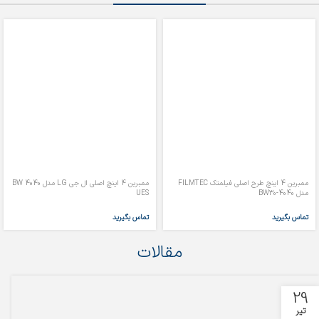
ممبرین 4 اینچ طرح اصلی فیلمتک FILMTEC
ممبرین 4 اینچ اصلی ال جی LG مدل BW 4040
مدل BW30-4040
UES
تماس بگیرید
تماس بگیرید
مقالات
29
تیر