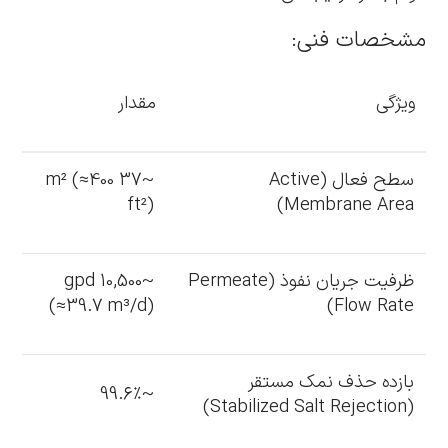
مشخصات فنی:
ویژگی
مقدار
سطح فعال (Active
~37 m² (≈400
ft²)
Membrane Area)
ظرفیت جریان نفوذ (Permeate
~10,500 gpd
(≈39.7 m³/d)
Flow Rate)
بازده حذف نمک مستقر
~99.6٪
(Stabilized Salt Rejection)