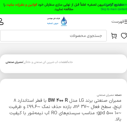
مشتری گرامی میهن تصفیه:
لطفاً قبل از نهایی سازی سفارش خود
قوانین و مقررات سایت
را
Skip to navigation
مطالعه نمایید.
Skip to main content
فهرست
خانه
قطعات آب شیرین کن صنعتی و خانگی
ممبران صنعتی
دسته:
ممبران صنعتی
ممبران صنعتی برند LG مدل
BW 400 R
با قطر استاندارد ۸
اینچ، سطح فعال ~37 m²، بازده حذف نمک ~99.6٪ و ظرفیت
~10 500 gpd؛ مناسب سیستم‌های RO آب نیمه‌شور با کیفیت
بالا.