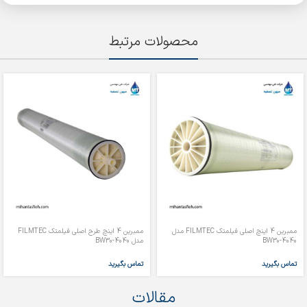
محصولات مرتبط
ممبرین 4 اینچ اصلی فیلمتک FILMTEC مدل
ممبرین 4 اینچ طرح اصلی فیلمتک FILMTEC
BW30-4040
مدل BW30-4040
تماس بگیرید
تماس بگیرید
مقالات