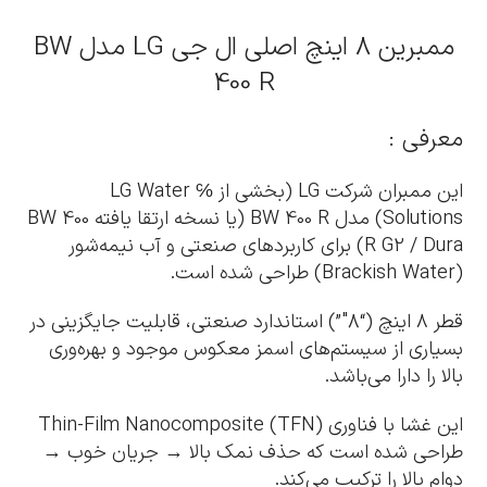
ممبرین 8 اینچ اصلی ال جی LG مدل BW
400 R
معرفی :
این ممبران شرکت LG (بخشی از ℅ LG Water
Solutions) مدل BW 400 R (یا نسخه ارتقا یافته BW 400
R G2 / Dura) برای کاربردهای صنعتی و آب نیمه‌شور
(Brackish Water) طراحی شده است.
قطر ۸ اینچ (“8″”) استاندارد صنعتی، قابلیت جایگزینی در
بسیاری از سیستم‌های اسمز معکوس موجود و بهره‌وری
بالا را دارا می‌باشد.
این غشا با فناوری Thin-Film Nanocomposite (TFN)
طراحی شده است که حذف نمک بالا → جریان خوب →
دوام بالا را ترکیب می‌کند.