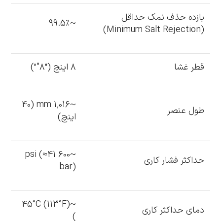
بازده حذف نمک حداقل
~99.5٪
(Minimum Salt Rejection)
قطر غشا
8 اینچ (“8″”)
~1,016 mm (40
طول عنصر
اینچ)
~600 psi (≈41
حداکثر فشار کاری
bar)
~45°C (113°F)
دمای حداکثر کاری
)