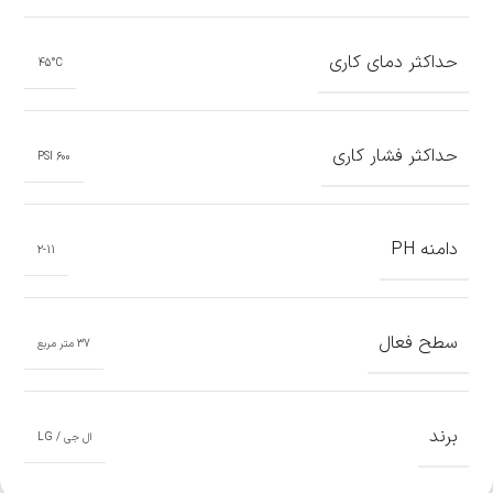
حداکثر دمای کاری
45°C
حداکثر فشار کاری
600 PSI
دامنه PH
2-11
سطح فعال
37 متر مربع
برند
ال جی / LG