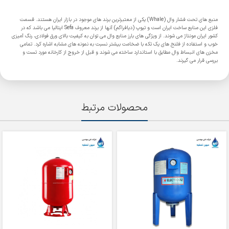
منبع های تحت فشار وال (Whale) یکی از معتبرترین برند های موجود در بازار ایران هستند. قسمت
فلزی این منابع ساخت ایران است و تیوپ (دیافراگم) آنها از برند معروف Sefa ایتالیا می باشد که در
کشور ایران مونتاژ می شوند. از ویژگی های بارز منابع وال می توان به کیفیت بالای ورق فولادی، رنگ آمیزی
خوب و استفاده از فلنج های یک تکه با ضخامت بیشتر نسبت به نمونه های مشابه اشاره کرد. تمامی
مخزن های انبساط وال مطابق با استاندارد ساخته می شوند و قبل از خروج از کارخانه مورد تست و
بررسی قرار می گیرند.
محصولات مرتبط