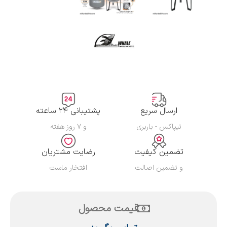
ارسال سریع
پشتیبانی ۲۴ ساعته
تیپاکس - باربری
و ۷ روز هفته
تضمین کیفیت
رضایت مشتریان
و تضمین اصالت
افتخار ماست
قیمت محصول