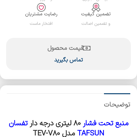
تضمین کیفیت
رضایت مشتریان
و تضمین اصالت
افتخار ماست
قیمت محصول
تماس بگیرید
توضیحات
منبع تحت فش
ار
80 لیتری درجه دار
تفسان
TAFSUN
مدل TEV-V80