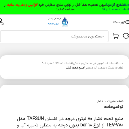
مشتری گرامی میهن تصفیه:
لطفاً قبل از نهایی سازی سفارش خود
قوانین و مقررات سایت
را
Skip to navigation
مطالعه نمایید.
Skip to main content
فهرست
خانه
قطعات آب شیرین کن صنعتی و خانگی
قطعات دستگاه تصفیه آب
قطعات دستگاه تصفیه آب صنعتی
منبع تحت فشار
دسته:
منبع تحت فشار
توضیحات:
منبع تحت فشار 80 لیتری درجه دار تفسان TAFSUN مدل
TEV-V80
از نوع 10
bar
بدون درجه
به منظور ذخیره آب و