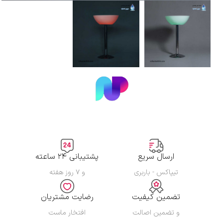
ارسال سریع
پشتیبانی ۲۴ ساعته
تیپاکس - باربری
و ۷ روز هفته
تضمین کیفیت
رضایت مشتریان
و تضمین اصالت
افتخار ماست