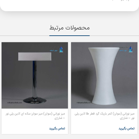
محصولات مرتبط
میز نورانی (سوارز) کمر باریک گرد قطر 50 آذین پلی
میز نورانی (سوارز) میز سوارز سکه ای آذین پلی نور
نور – شارژی
– شارژی
تماس بگیرید
تماس بگیرید