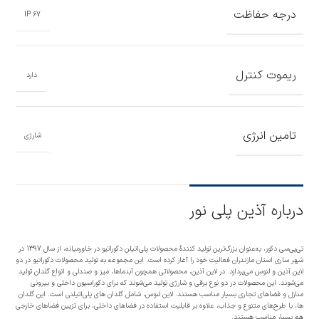
درجه حفاظت
67 IP
ریموت کنترل
دارد
تامین انرژی
شارژی
درباره آذین پلی نور
تی‌پی‌سی دکور، به‌عنوان بزرگ‌ترین تولید کنندۀ محصولات پلی‌اتیلن دکوراتیو در خاورمیانه، از سال 1397 در
شهر ساری استان مازندران فعالیت خود را آغاز کرده است. این مجموعه به تولید محصولات دکوراتیو در دو
لاین آذین و لنوس می‌پردازد. در لاین آذین، محصولاتی همچون آبنماها، میز و صندلی و انواع گلدان تولید
می‌شوند. این محصولات در دو نوع برقی و شارژی تولید می‌شوند که برای دکوراسیون داخلی و بیرونی
منازل و فضاهای تجاری بسیار مناسب هستند. لاین لنوس، شامل گلدان های پلی‌اتیلنی است. این گلدان
ها، با طرح‌های متنوع و جذاب، علاوه بر قابلیت استفاده در فضاهای داخلی، برای تزیین فضاهای خارجی
هم بسیار مناسب هستند.