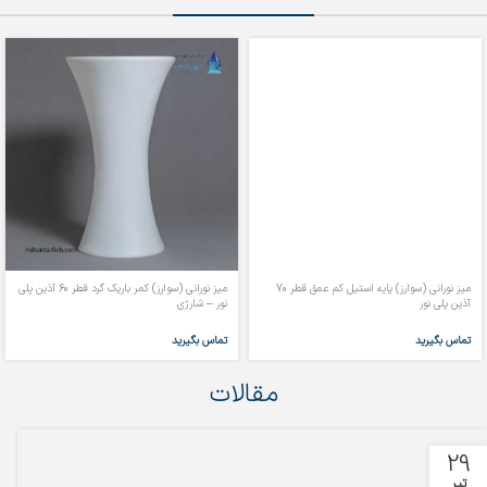
میز نورانی (سوارز) پایه استیل کم عمق قطر 70
میز نورانی (سوارز) کمر باریک گرد قطر 60 آذین پلی
آذین پلی نور
نور – شارژی
تماس بگیرید
تماس بگیرید
مقالات
29
تیر