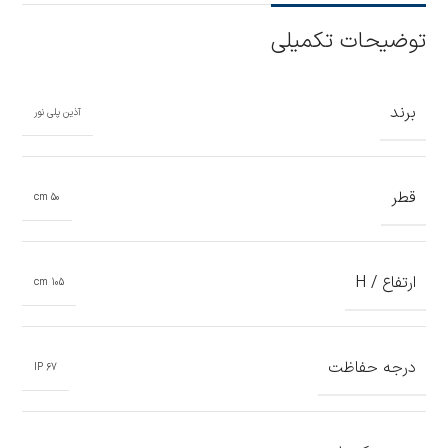
توضیحات تکمیلی
برند
آذین پلی نور
قطر
50 cm
ارتفاع / H
105 cm
درجه حفاظت
67 IP