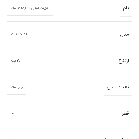
نام
هوزینگ استیل 40 اینچ 5 المانه
مدل
MT-40-5-316
ارتفاع
40 اینچ
تعداد المان
پنج المانه
قطر
200mm