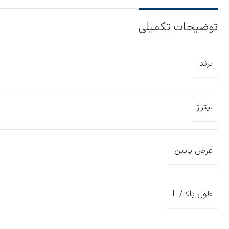
توضیحات تکمیلی
برند
لیتراژ
عرض پایین
طول بالا / L