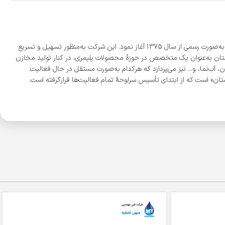
شرکت «مجتمع پلاستیک طبرستان» با بیش از 300 نمایندگی فعال، بزرگ‌ترین تولیدکننده مخازن پلی‌اتیلن به روش روتومولدینگ در ایران است که فعالیت خود را به‌صورت رسمی از سال 1375 آغاز نمود. این شرکت به‌منظور تسهیل و تسریع
ی دیگر در شهرهای شیراز و اصفهان نمود. شرکت طبرستان به‌عنوان یک متخصص در حوزۀ محصولات پلیمری، در کنار تولید مخازن
 آب‌نما، و... نیز می‌پردازد که هرکدام به‌صورت مستقل در حال فعالیت
ن» است که از ابتدای تأسیس سرلوحۀ تمام فعالیت‌ها قرارگرفته است.