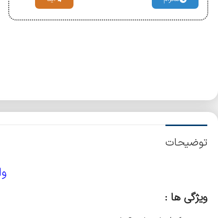
توضیحات
وا
ویژگی ها :