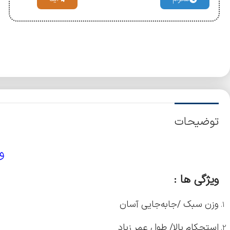
توضیحات
و
ویژگی ها :
وزن سبک /جابه‌جایی آسان
استحکام بالا/ طول عمر زیاد