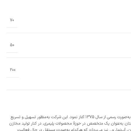
70
50
200
شرکت «مجتمع پلاستیک طبرستان» با بیش از 300 نمایندگی فعال، بزرگ‌ترین تولیدکننده مخازن پلی‌اتیلن به روش روتومولدینگ در ایران است که فعالیت خود را به‌صورت رسمی از سال 1375 آغاز نمود. این شرکت به‌منظور تسهیل و تسریع
ی دیگر در شهرهای شیراز و اصفهان نمود. شرکت طبرستان به‌عنوان یک متخصص در حوزۀ محصولات پلیمری، در کنار تولید مخازن
 آب‌نما، و... نیز می‌پردازد که هرکدام به‌صورت مستقل در حال فعالیت