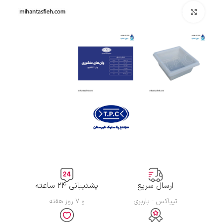
بزرگنمایی تصویر
ارسال سریع
پشتیبانی ۲۴ ساعته
تیپاکس - باربری
و ۷ روز هفته