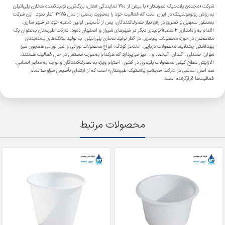
شرکت «مجتمع پلاستیک طبرستان» با بیش از 300 نمایندگی فعال، بزرگ‌ترین تولیدکننده مخازن پلی‌اتیلن
به روش روتومولدینگ در ایران است که فعالیت خود را به‌صورت رسمی از سال 1375 آغاز نمود. این شرکت
به‌منظور تسهیل و تسریع در رفع نیاز مصرف‌کنندگان، پس از تأسیس اولین شعبه خود در شهر ساری،
اقدام به راه‌اندازی 2 شعبۀ تولیدی دیگر در شهرهای شیراز و اصفهان نمود. شرکت طبرستان به‌عنوان یک
متخصص در حوزۀ محصولات پلیمری، در کنار تولید مخازن پلی‌اتیلن، به تولید بشکه‌های بسته‌بندی
بهداشتی چندلایه، محصولات دریایی، استخر کودک، انواع محصولات نورانی و غیر نورانی همچون میز
سوارز، صندلی ، گلدان، آب‌نما، و... نیز می‌پردازد که هرکدام به‌صورت مستقل در حال فعالیت هستند.
افزایش سطح کیفی محصولات پلیمری در کشور، احترام ویژه به مصرف‌کنندگان و توجه به منابع انسانی،
سه اصل اساسی در شرکت «مجتمع پلاستیک طبرستان» است که از ابتدای تأسیس سرلوحۀ تمام
فعالیت‌ها قرارگرفته است.
محصولات مرتبط