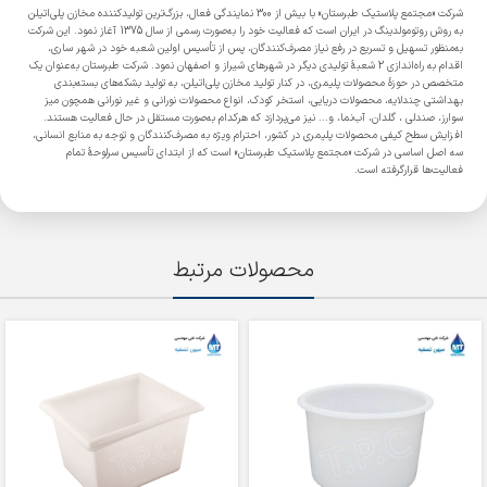
شرکت «مجتمع پلاستیک طبرستان» با بیش از 300 نمایندگی فعال، بزرگ‌ترین تولیدکننده مخازن پلی‌اتیلن
به روش روتومولدینگ در ایران است که فعالیت خود را به‌صورت رسمی از سال 1375 آغاز نمود. این شرکت
به‌منظور تسهیل و تسریع در رفع نیاز مصرف‌کنندگان، پس از تأسیس اولین شعبه خود در شهر ساری،
اقدام به راه‌اندازی 2 شعبۀ تولیدی دیگر در شهرهای شیراز و اصفهان نمود. شرکت طبرستان به‌عنوان یک
متخصص در حوزۀ محصولات پلیمری، در کنار تولید مخازن پلی‌اتیلن، به تولید بشکه‌های بسته‌بندی
بهداشتی چندلایه، محصولات دریایی، استخر کودک، انواع محصولات نورانی و غیر نورانی همچون میز
سوارز، صندلی ، گلدان، آب‌نما، و... نیز می‌پردازد که هرکدام به‌صورت مستقل در حال فعالیت هستند.
افزایش سطح کیفی محصولات پلیمری در کشور، احترام ویژه به مصرف‌کنندگان و توجه به منابع انسانی،
سه اصل اساسی در شرکت «مجتمع پلاستیک طبرستان» است که از ابتدای تأسیس سرلوحۀ تمام
فعالیت‌ها قرارگرفته است.
محصولات مرتبط