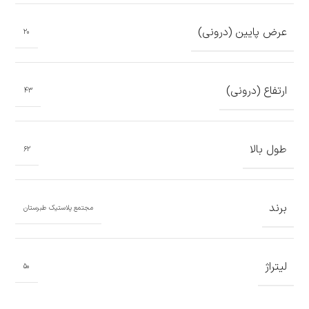
عرض پایین (درونی)
20
ارتفاع (درونی)
43
طول بالا
62
برند
مجتمع پلاستیک طبرستان
لیتراژ
50