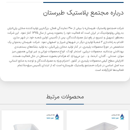
درباره مجتمع پلاستیک طبرستان
شرکت «مجتمع پلاستیک طبرستان» با بیش از 300 نمایندگی فعال، بزرگ‌ترین تولیدکننده مخازن پلی‌اتیلن
به روش روتومولدینگ در ایران است که فعالیت خود را به‌صورت رسمی از سال 1375 آغاز نمود. این شرکت
به‌منظور تسهیل و تسریع در رفع نیاز مصرف‌کنندگان، پس از تأسیس اولین شعبه خود در شهر ساری،
اقدام به راه‌اندازی 2 شعبۀ تولیدی دیگر در شهرهای شیراز و اصفهان نمود. شرکت طبرستان به‌عنوان یک
متخصص در حوزۀ محصولات پلیمری، در کنار تولید مخازن پلی‌اتیلن، به تولید بشکه‌های بسته‌بندی
بهداشتی چندلایه، محصولات دریایی، استخر کودک، انواع محصولات نورانی و غیر نورانی همچون میز
سوارز، صندلی ، گلدان، آب‌نما، و... نیز می‌پردازد که هرکدام به‌صورت مستقل در حال فعالیت هستند.
افزایش سطح کیفی محصولات پلیمری در کشور، احترام ویژه به مصرف‌کنندگان و توجه به منابع انسانی،
سه اصل اساسی در شرکت «مجتمع پلاستیک طبرستان» است که از ابتدای تأسیس سرلوحۀ تمام
فعالیت‌ها قرارگرفته است.
محصولات مرتبط