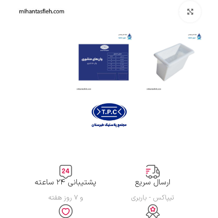
بزرگنمایی تصویر
ارسال سریع
پشتیبانی ۲۴ ساعته
تیپاکس - باربری
و ۷ روز هفته