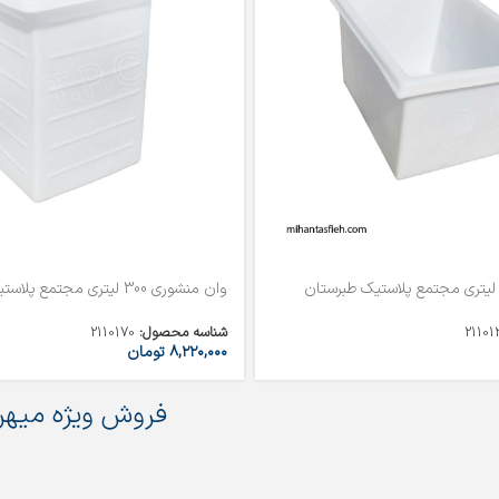
وان منشوری 300 لیتری مجتمع پلاستیک طبرستان
21101
شناسه محصول:
2110170
۸,۲۲۰,۰۰۰
تومان
فروش ویژه میهن