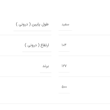
طول پایین ( درونی )
سفید
ارتفاع ( درونی )
104
برند
127
500