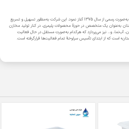
شرکت «مجتمع پلاستیک طبرستان» با بیش از 300 نمایندگی فعال، بزرگ‌ترین تولیدکننده مخازن پلی‌اتیلن به روش روتومولدینگ در ایران است که فعالیت خود را به‌صورت رسمی از سال 1375 آغاز نمود. این شرکت به‌منظور تسهیل و تسریع
ی دیگر در شهرهای شیراز و اصفهان نمود. شرکت طبرستان به‌عنوان یک متخصص در حوزۀ محصولات پلیمری، در کنار تولید مخازن
 آب‌نما، و... نیز می‌پردازد که هرکدام به‌صورت مستقل در حال فعالیت
ن» است که از ابتدای تأسیس سرلوحۀ تمام فعالیت‌ها قرارگرفته است.