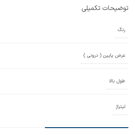
توضیحات تکمیلی
رنگ
عرض پایین ( درونی )
طول بالا
لیتراژ