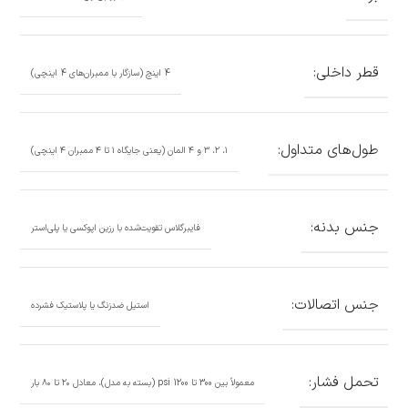
قطر داخلی:
4 اینچ (سازگار با ممبران‌های 4 اینچی)
طول‌های متداول:
۱، ۲، ۳ و ۴ المان (یعنی جایگاه ۱ تا ۴ ممبران ۴ اینچی)
جنس بدنه:
فایبرگلاس تقویت‌شده با رزین اپوکسی یا پلی‌استر
جنس اتصالات:
استیل ضدزنگ یا پلاستیک فشرده
تحمل فشار:
معمولاً بین 300 تا 1200 psi (بسته به مدل)، معادل ۲۰ تا ۸۰ بار