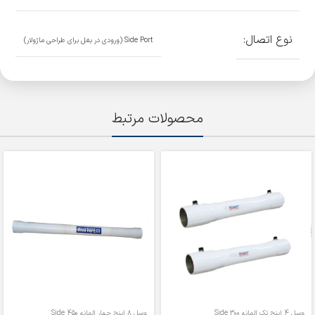
نوع اتصال:
Side Port (ورودی در بغل برای طراحی ماژولار)
محصولات مرتبط
وسل 4 اینچ تک المانه 300 Side
وسل 8 اینچ چهار المانه 450 Side