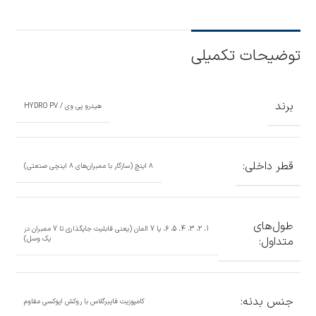
توضیحات تکمیلی
برند
هیدرو پی وی / HYDRO PV
قطر داخلی:
۸ اینچ (سازگار با ممبران‌های ۸ اینچی صنعتی)
طول‌های
1، 2، 3، 4، 5، 6، یا 7 المان (یعنی قابلیت جایگذاری تا 7 ممبران در
متداول:
یک وسل)
جنس بدنه:
کامپوزیت فایبرگلاس با روکش اپوکسی مقاوم