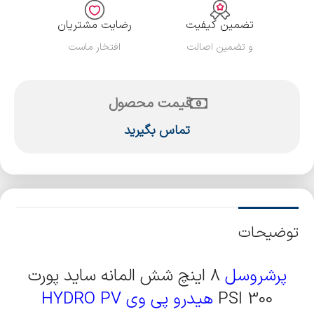
تضمین کیفیت
رضایت مشتریان
و تضمین اصالت
افتخار ماست
قیمت محصول
تماس بگیرید
توضیحات
پرشروسل
8 اینچ شش المانه ساید پورت
300 PSI
هیدرو پی وی HYDRO PV