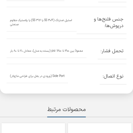
جنس فلنج‌ها و
استیل ضدزنگ (SS 304 یا SS 316) یا پلاستیک مقاوم
درپوش‌ها:
صنعتی
تحمل فشار:
معمولاً بین 300 تا 1200 psi (بسته به مدل)، معادل ۲۰ تا ۸۰ بار
نوع اتصال:
Side Port (ورودی در بغل برای طراحی ماژولار)
محصولات مرتبط