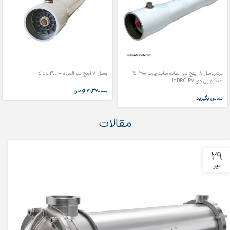
پرشروسل 8 اینچ دو المانه ساید پورت 300 PSI
وسل 8 اینچ دو المانه – 300 Side
هیدرو پی وی HYDRO PV
۷۱,۳۷۰,۰۰۰
تومان
تماس بگیرید
مقالات
29
تیر