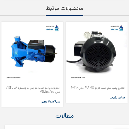
محصولات مرتبط
الکترو پمپ نیم اسب فارمو FARMO مدل PM16
الکتروپمپ دو اسب دو پروانه ویستولا VISTULA
مدل VSM160/160
تماس بگیرید
۴۷,۱۷۴,۰۰۰
تومان
مقالات