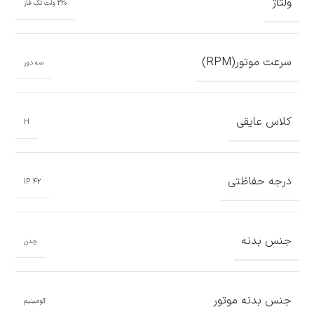
ولتاژ
220 ولت تک فاز
سرعت موتور(RPM)
سه دور
کلاس عایقی
H
درجه حفاظتی
IP 42
جنس بدنه
چدن
جنس بدنه موتور
آلومینیم