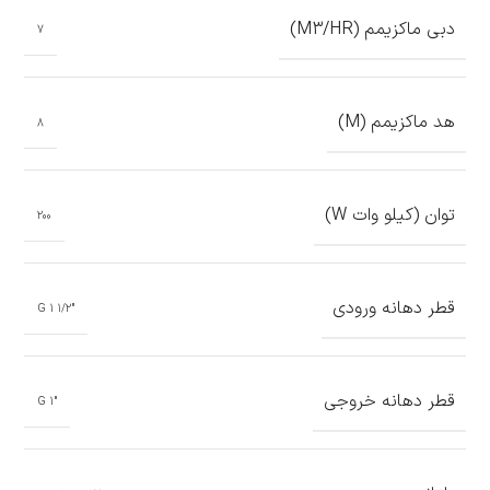
دبی ماکزیمم (M3/HR)
7
هد ماکزیمم (M)
8
توان (کیلو وات W)
200
قطر دهانه ورودی
G 1 1/2″
قطر دهانه خروجی
G 1″