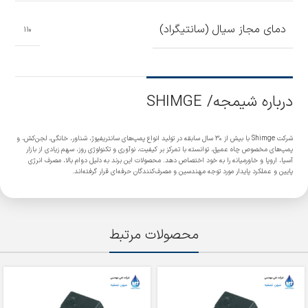
دمای مجاز سیال (سانتیگراد)
110
درباره شیمجه/ SHIMGE
شرکت Shimge با بیش از ۳۰ سال سابقه در تولید انواع پمپ‌های سانتریفیوژ، شناور، خانگی، لجن‌کش، و
پمپ‌های مخصوص چاه عمیق، توانسته با تمرکز بر کیفیت، نوآوری و تکنولوژی روز، سهم زیادی از بازار
آسیا، اروپا و خاورمیانه را به خود اختصاص دهد. محصولات این برند به دلیل دوام بالا، مصرف انرژی
پایین و عملکرد پایدار مورد توجه مهندسین و مصرف‌کنندگان حرفه‌ای قرار گرفته‌اند.
محصولات مرتبط