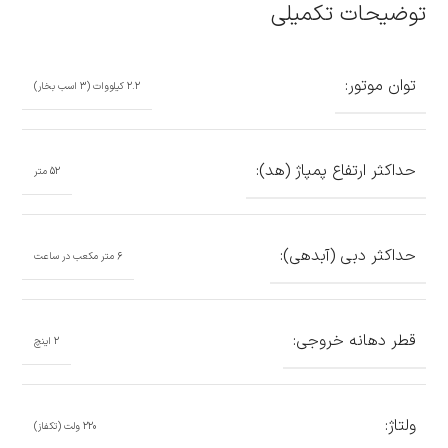
توضیحات تکمیلی
توان موتور:
2.2 کیلووات (3 اسب بخار)
حداکثر ارتفاع پمپاژ (هد):
52 متر
حداکثر دبی (آبدهی):
6 متر مکعب در ساعت
قطر دهانه خروجی:
2 اینچ
ولتاژ:
220 ولت (تکفاز)