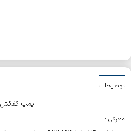
توضیحات
پمپ کفکش ۱ اینچ 38 متری فلوتر دا
معرفی :