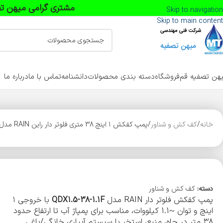
مشتری گرامی میهن تص
Skip to navigation
Skip to main content
هن تصفیه قم
فروشگاه
دسته بندی محصولات
دانشنامه
تماس با ما
درباره ما
خانه
کف کش و شناور
پمپ کفکش ۱ اینچ 38 متری فلوتر دار راین RAIN مدل QDX1.5-38-1.1 F
دسته:
کف کش و شناور
پمپ کفکش فلوتر دار RAIN مدل
QDX1.5-38-1.1F
با خروجی ۱
اینچ و توان ~1.1 کیلووات، مناسب برای پمپاژ آب تا ارتفاع حدود
۳۸ متر در چاه، منبع، استخر یا سیستم آبیاری خانگی/باغی.