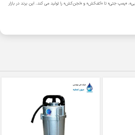
قابی»، «پمپ جتی» تا «کف‌کش» و «لجن‌کش» را تولید می کند.. این برند در بازار