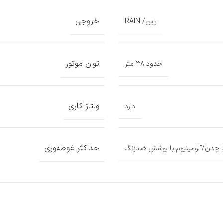
خروجی
راین/ RAIN
توان موتور
حدود 38 متر
ولتاژ کاری
دارد
حداکثر غوطه‌وری
یا چدن/آلومینیوم با پوشش ضدزنگ