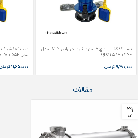
پمپ کفکش 1 اینچ 17 متری فلوتر دار راین RAIN مدل
QDX1.5-17-0.37F
مدل QDX1.5-25-0.55F
۹,۴۰۰,۰۰۰
تومان
۱۱,۶۵۰,۰۰۰
تومان
مقالات
29
تیر