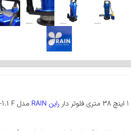
ر
راین RAIN
مدل QDX1.5-38-1.1 F