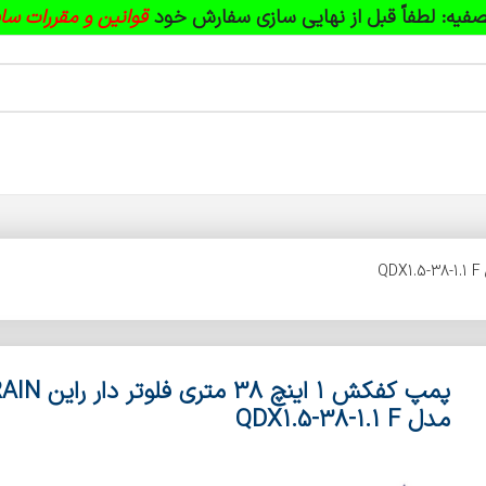
فیه:
لطفاً قبل از نهایی سازی سفارش خود
قوانین و مقررات سا
پمپ کفکش ۱ اینچ 38 متری فلوتر دار
مدل QDX1.5-38-1.1 F