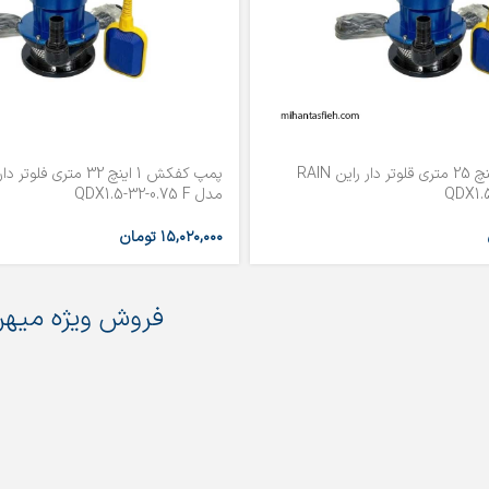
پمپ کفکش 1 اینچ 25 متری قلوتر دار راین RAIN
مدل QDX1.5-32-0.75 F
۱۵,۰۲۰,۰۰۰
تومان
فروش ویژه میهن