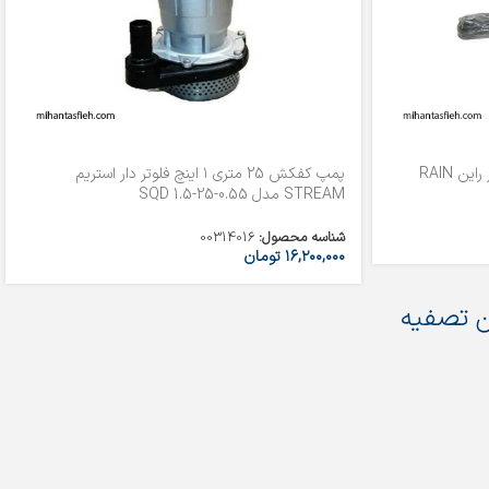
پمپ کفکش 1 اینچ 32 متری فلوتر دار راین RAIN
پمپ کفکش 25 متری ۱ اینچ فلوتر دار استریم
STREAM مدل SQD 1.5-25-0.55
شناسه محصول:
00314016
۱۶,۲۰۰,۰۰۰
تومان
 تصفیه