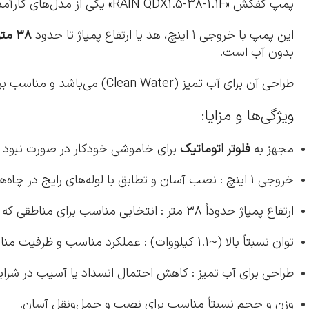
پمپ کفکش «RAIN QDX1.5-38-1.1F» یکی از مدل‌های کارآمد برای مصارف خانگی، باغی، فضای سبز و چاه‌های نسبتاً عمیق است.
این پمپ با خروجی ۱ اینچ، هد یا ارتفاع پمپاژ تا حدود
۳۸ متر
بدون آب است.
طراحی آن برای آب تمیز (Clean Water) می‌باشد و مناسب برای چاه‌های کم‌تا متوسط عمق، مخازن ذخیره، استخرها و سیستم‌های آبیاری می‌باشد.
ویژگی‌ها و مزایا:
مجهز به
فلوتر اتوماتیک
برای خاموشی خودکار در صورت نبود آب
خروجی ۱ اینچ : نصب آسان و تطابق با لوله‌های رایج در چاه‌ها یا منابع معمولی.
ارتفاع پمپاژ حدوداً ۳۸ متر : انتخابی مناسب برای مناطقی که نیاز به پمپاژ از عمق یا عبور از موانع ارتفاع دارند.
توان نسبتاً بالا (~1.1 کیلووات) : عملکرد مناسب و ظرفیت مناسب برای کاربردهای خانگی یا باغی بزرگتر.
طراحی برای آب تمیز : کاهش احتمال انسداد یا آسیب در شرای
وزن و حجم نسبتاً مناسب برای نصب و حمل‌ونقل آسان.