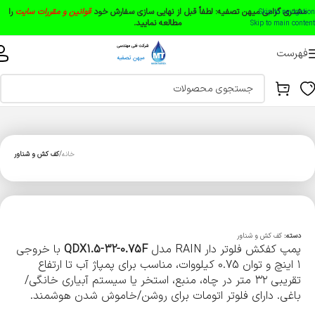
مشتری گرامی میهن تصفیه:
لطفاً قبل از نهایی سازی سفارش خود
قوانین و مقررات سایت
را
Skip to navigation
مطالعه نمایید.
Skip to main content
فهرست
خانه
کف کش و شناور
دسته:
کف کش و شناور
پمپ کفکش فلوتر دار RAIN مدل
QDX1.5-32-0.75F
با خروجی
۱ اینچ و توان 0.75 کیلووات، مناسب برای پمپاژ آب تا ارتفاع
تقریبی ۳۲ متر در چاه، منبع، استخر یا سیستم آبیاری خانگی/
باغی. دارای فلوتر اتومات برای روشن/خاموش شدن هوشمند.