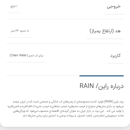
خروجی
۱ اینچ
هد (ارتفاع پمپاژ)
تا حدود ۳۲ متر
کاربرد
برای آب تمیز (Clean Water)
درباره راین/ RAIN
برند راین (RAIN) تولید کننده مجموعه‌ای از پمپ‌های آب خانگی و صنعتی است که در ایران عرضه
می‌شود و دارای مدل‌های متنوع از «پمپ محیطی»، «پمپ بشقابی»، «پمپ جتی» تا «کف‌کش» و «لجن‌کش»
را تولید می کند.. این برند در بازار ایران به عنوان گزینه‌ای اقتصادی محسوب می‌شود که ویژگی‌هایی
مانند سیم‌پیچی تمام مس، شفت استیل، و پروانه برنجی یا استیل برای برخی مدل‌ها دارد.