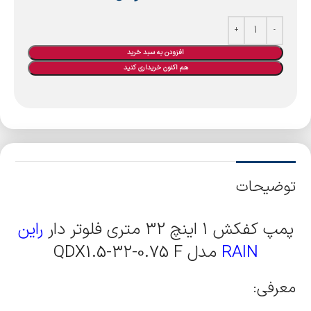
افزودن به سبد خرید
هم اکنون خریداری کنید
توضیحات
پمپ کفکش 1 اینچ 32 متری فلوتر دار
راین
RAIN
مدل QDX1.5-32-0.75 F
معرفی: