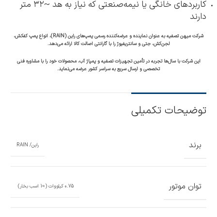
کاربردهای خانگی یا نیمه‌صنعتی که نیاز به هد ~۳۲ متر
دارند
شرکت میهن تصفیه به عنوان نماینده و عرضه‌کننده رسمی پمپ‌های راین (RAIN)، انواع پمپ کفکش،
لجن‌کش، جتی و سانتریفیوژ را با گارانتی اصالت کالا ارائه می‌دهد.
این شرکت با سال‌ها تجربه در تأمین تجهیزات تصفیه و پمپاژ آب، محصولات خود را با مشاوره فنی
تخصصی و ارسال سریع به سراسر کشور عرضه می‌نماید.
توضیحات تکمیلی
برند
راین/ RAIN
توان موتور
0.75 کیلووات (≈1 اسب بخار)