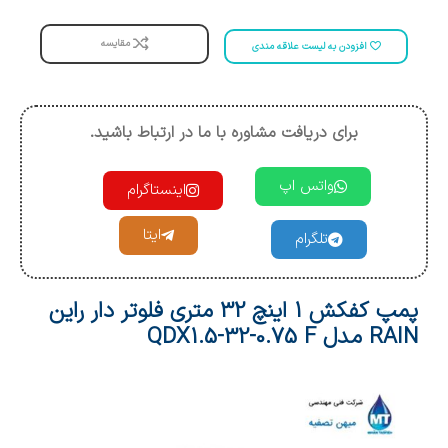
مقایسه
افزودن به لیست علاقه مندی
برای دریافت مشاوره با ما در ارتباط باشید.
واتس اپ
اینستاگرام
ایتا
تلگرام
پمپ کفکش 1 اینچ 32 متری فلوتر دار راین
RAIN مدل QDX1.5-32-0.75 F