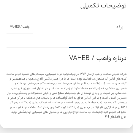
توضیحات تکمیلی
برند
واهب / VAHEB
درباره واهب / VAHEB
شرکت شیمی صنعت واهب از سال 1372 در زمینه تولید مواد شیمیایی، سیستم های تصفیه آب و ساخت
کیت های آنالیز آب مشغول به فعالیت بوده است. ما با در اختیار داشتن کادری مجرب از متخصصین و
کارشناسان صنعت آب، توانسته ایم تا در بخش های مختلف این صنعت گام های مثبتی برداشته و
همچنین مفتخریم که تولیدات و خدمات خود در زمینه صنعت آب را در اختیار شما عزیزان قرار دهیم.
خط مشی این شرکت بر پایه ی توسعه ی هر چه بیشتر سطح کمی و کیفی محصولات و پاسخگویی به نیاز
مشتریان استوار است و بر این اساس موفق به اخذ گواهینامه ها و تاییدیه های مختلف از مراکز علمی و
پژوهشی گردیده ایم. تولید مواد شیمیایی مورد استفاده در صنعت تصفیه آب اولین تولیدکننده پودر کلر
DPD برای اندازگیری کلر آزاد در آب اولین تولیدکننده کیت تشخیص ید در نمک ساخت انواع کیت های
آنالیز آب انجام کلیه آزمایشات آب ساخت انواع تیترازول ها و محلول های شیمیایی آزمایشگاهی تولید
انواع کاغذهای PH