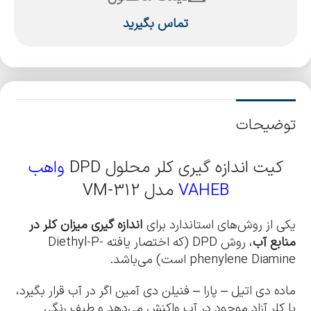
تماس بگیرید
توضیحات
کیت اندازه گیری کلر محلول DPD
واهب
VAHEB
مدل VM-312
یکی از روش‌های استاندارد برای
اندازه گیری میزان کلر در
منابع آب
، روش DPD (که اختصار یافته Diethyl-P-
phenylene Diamine است) می‌باشد.
ماده دی اتیل – پارا – فنیلن دی آمین اگر در آب قرار بگیرد،
با کلر آزاد موجود در آب واکنش می‌دهد و طیف رنگی