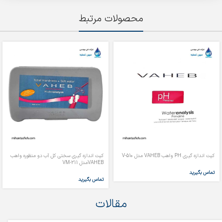
محصولات مرتبط
کیت اندازه گیری PH واهب VAHEB مدل V-510
کیت اندازه گیری سختی کل آب دو منظوره واهب
VAHEBمدل VM-211
تماس بگیرید
تماس بگیرید
مقالات